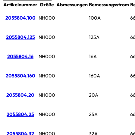
Artikelnummer
Größe
Abmessungen
Bemessungsstrom
B
2055804.100
NH000
100A
6
2055804.125
NH000
125A
6
2055804.16
NH000
16A
6
2055804.160
NH000
160A
6
2055804.20
NH000
20A
6
2055804.25
NH000
25A
6
2055804.32
NH000
32A
6