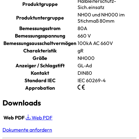
Halbleiterschutz-
Produktgruppe
Sich.einsatz
NH00 und NH000 im
Produktuntergruppe
Stichmaß 80mm
Bemessungsstrom
80A
Bemessungsspannung
660 V
Bemessungsausschaltvermögen
100kA AC 660V
Charakteristik
gR
Größe
NH000
Anzeiger / Schlagstift
GL-Ad
Kontakt
DIN80
Standard IEC
IEC 60269-4
Approbation
Downloads
Web PDF
Web PDF
Dokumente anfordern