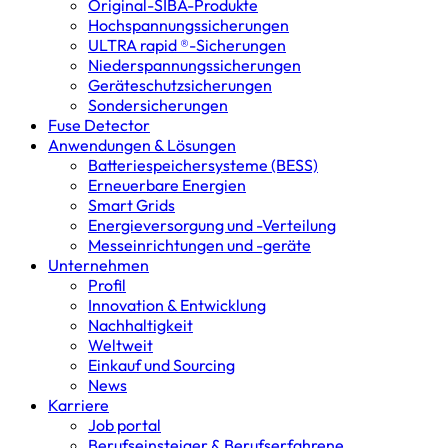
Original-SIBA-Produkte
Hochspannungs­sicherungen
ULTRA rapid ®-Sicherungen
Niederspannungs­sicherungen
Geräteschutz­sicherungen
Sondersicherungen
Fuse Detector
Anwendungen & Lösungen
Batterie­speicher­systeme (BESS)
Erneuerbare Energien
Smart Grids
Energieversorgung und -Verteilung
Messeinrichtungen und -geräte
Unternehmen
Profil
Innovation & Entwicklung
Nachhaltigkeit
Weltweit
Einkauf und Sourcing
News
Karriere
Job portal
Berufseinsteiger & Berufserfahrene