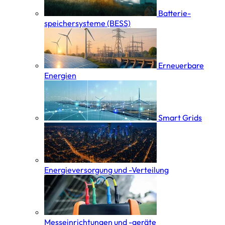
Batterie­
speicher­systeme (BESS)
Erneuerbare
Energien
Smart Grids
Energieversorgung und -Verteilung
Messeinrichtungen und -geräte