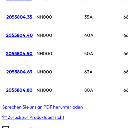
2055804.35
NH000
35A
6
2055804.40
NH000
40A
6
2055804.50
NH000
50A
6
2055804.63
NH000
63A
6
2055804.80
NH000
80A
6
Sprechen Sie uns an
PDF herunterladen
Zurück zur Produktübersicht