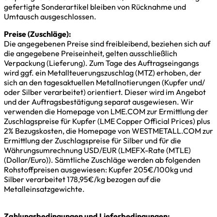
gefertigte Sonderartikel bleiben von Rücknahme und
Umtausch ausgeschlossen.
Preise (Zuschläge):
Die angegebenen Preise sind freibleibend, beziehen sich auf
die angegebene Preiseinheit, gelten ausschließlich
Verpackung (Lieferung). Zum Tage des Auftragseingangs
wird ggf. ein Metallteuerungszuschlag (MTZ) erhoben, der
sich an den tagesaktuellen Metallnotierungen (Kupfer und/
oder Silber verarbeitet) orientiert. Dieser wird im Angebot
und der Auftragsbestätigung separat ausgewiesen. Wir
verwenden die Homepage von LME.COM zur Ermittlung der
Zuschlagspreise für Kupfer (LME Copper Official Prices) plus
2% Bezugskosten, die Homepage von WESTMETALL.COM zur
Ermittlung der Zuschlagspreise für Silber und für die
Währungsumrechnung USD/EUR (LMEFX-Rate (MTLE)
(Dollar/Euro)). Sämtliche Zuschläge werden ab folgenden
Rohstoffpreisen ausgewiesen: Kupfer 205€/100kg und
Silber verarbeitet 178,95€/kg bezogen auf die
Metalleinsatzgewichte.
Zahlungsbedingungen und Lieferbedingungen: