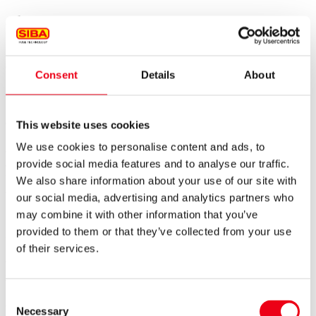
1
4.
Sowohl Schadensersatzansprüche des Bestellers wegen
Verzögerung der Lieferung als auch
Schadensersatzansprüche Schadensersatzansprüche statt
der Leistung, die über die in Nr. 3 genannten Grenzen
Consent
Details
About
hinausgehen, sind in allen Fällen verzögerter Lieferung, auch
nach Ablauf einer dem Lieferer etwa gesetzten Frist zur
Lieferung, ausgeschlossen. 2 Dies gilt nicht, soweit in Fällen
des Vorsatzes, der groben Fahrlässigkeit oder wegen der
This website uses cookies
Verletzung des Lebens, des Körpers oder der Gesundheit
We use cookies to personalise content and ads, to
gehaftet wird. 3 Vom Vertrag kann der Besteller im Rahmen
der gesetzlichen Bestimmungen nur zurücktreten, soweit die
provide social media features and to analyse our traffic.
Verzögerung der Lieferung vom Lieferer zu vertreten ist.
We also share information about your use of our site with
4
Eine Änderung der Beweislast zum Nachteil des Bestellers
our social media, advertising and analytics partners who
ist mit den vorstehenden Regelungen nicht verbunden.
may combine it with other information that you’ve
provided to them or that they’ve collected from your use
5. Der Besteller ist verpflichtet, auf Verlangen des Lieferers
innerhalb einer angemessenen Frist zu erklären, ob er
of their services.
wegen der Verzögerung der Lieferung vom Vertrag
zurücktritt oder auf der Lieferung besteht.
Consent
1
6.
Werden Versand oder Zustellung auf Wunsch des
Necessary
Selection