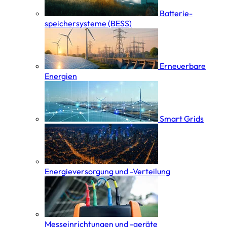
Batterie­
speicher­systeme (BESS)
Erneuerbare
Energien
Smart Grids
Energieversorgung und -Verteilung
Messeinrichtungen und -geräte