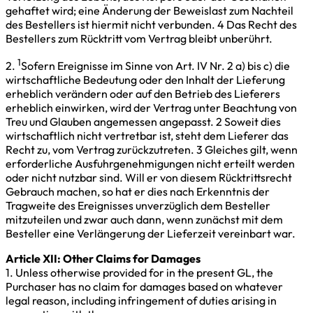
gehaftet wird; eine Änderung der Beweislast zum Nachteil
des Bestellers ist hiermit nicht verbunden. 4 Das Recht des
Bestellers zum Rücktritt vom Vertrag bleibt unberührt.
1
2.
Sofern Ereignisse im Sinne von Art. IV Nr. 2 a) bis c) die
wirtschaftliche Bedeutung oder den Inhalt der Lieferung
erheblich verändern oder auf den Betrieb des Lieferers
erheblich einwirken, wird der Vertrag unter Beachtung von
Treu und Glauben angemessen angepasst. 2 Soweit dies
wirtschaftlich nicht vertretbar ist, steht dem Lieferer das
Recht zu, vom Vertrag zurückzutreten. 3 Gleiches gilt, wenn
erforderliche Ausfuhrgenehmigungen nicht erteilt werden
oder nicht nutzbar sind. Will er von diesem Rücktrittsrecht
Gebrauch machen, so hat er dies nach Erkenntnis der
Tragweite des Ereignisses unverzüglich dem Besteller
mitzuteilen und zwar auch dann, wenn zunächst mit dem
Besteller eine Verlängerung der Lieferzeit vereinbart war.
Article XII: Other Claims for Damages
1. Unless otherwise provided for in the present GL, the
Purchaser has no claim for damages based on whatever
legal reason, including infringement of duties arising in