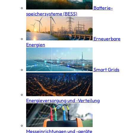
Batterie­
speicher­systeme (BESS)
Erneuerbare
Energien
Smart Grids
Energieversorgung und -Verteilung
Messeinrichtungen und -geräte