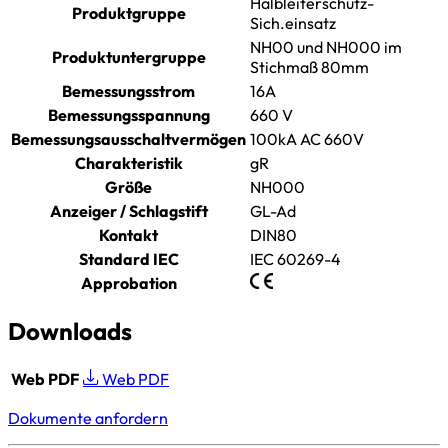
Halbleiterschutz-
Produktgruppe
Sich.einsatz
NH00 und NH000 im
Produktuntergruppe
Stichmaß 80mm
Bemessungsstrom
16A
Bemessungsspannung
660 V
Bemessungsausschaltvermögen
100kA AC 660V
Charakteristik
gR
Größe
NH000
Anzeiger / Schlagstift
GL-Ad
Kontakt
DIN80
Standard IEC
IEC 60269-4
Approbation
Downloads
Web PDF
Web PDF
Dokumente anfordern