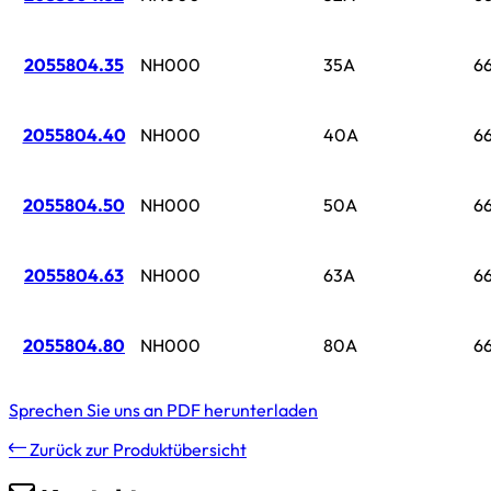
2055804.35
NH000
35A
6
2055804.40
NH000
40A
6
2055804.50
NH000
50A
6
2055804.63
NH000
63A
6
2055804.80
NH000
80A
6
Sprechen Sie uns an
PDF herunterladen
Zurück zur Produktübersicht