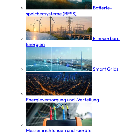
Batterie­
speicher­systeme (BESS)
Erneuerbare
Energien
Smart Grids
Energieversorgung und -Verteilung
Messeinrichtungen und -geräte