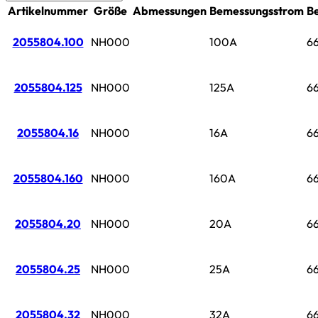
Artikelnummer
Größe
Abmessungen
Bemessungsstrom
B
2055804.100
NH000
100A
6
2055804.125
NH000
125A
6
2055804.16
NH000
16A
6
2055804.160
NH000
160A
6
2055804.20
NH000
20A
6
2055804.25
NH000
25A
6
2055804.32
NH000
32A
6