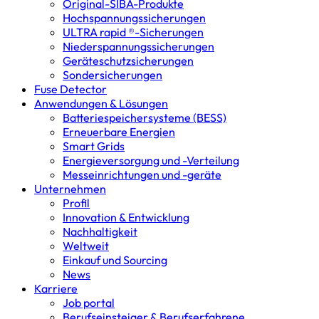
Original-SIBA-Produkte
Hochspannungs­sicherungen
ULTRA rapid ®-Sicherungen
Niederspannungs­sicherungen
Geräteschutz­sicherungen
Sondersicherungen
Fuse Detector
Anwendungen & Lösungen
Batterie­speicher­systeme (BESS)
Erneuerbare Energien
Smart Grids
Energieversorgung und -Verteilung
Messeinrichtungen und -geräte
Unternehmen
Profil
Innovation & Entwicklung
Nachhaltigkeit
Weltweit
Einkauf und Sourcing
News
Karriere
Job portal
Berufseinsteiger & Berufserfahrene