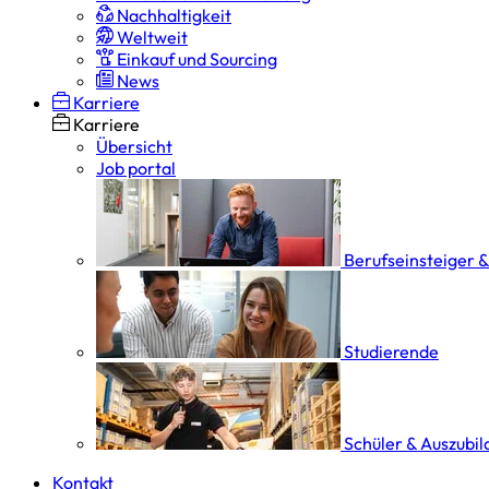
Nachhaltigkeit
Weltweit
Einkauf und Sourcing
News
Karriere
Karriere
Übersicht
Job portal
Berufseinsteiger 
Studierende
Schüler & Auszubi
Kontakt