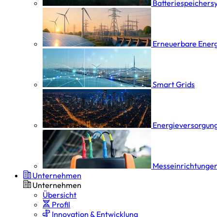
Batterie­speicher­
Erneuerbare Ener
Smart Grids
Energieversorgung
Messeinrichtungen
Unternehmen
Unternehmen
Übersicht
Profil
Innovation & Entwicklung