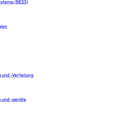
systeme (BESS)
gien
 und -Verteilung
 und -geräte