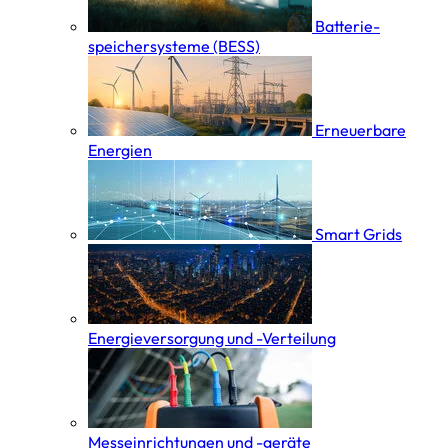
Batterie­
speicher­systeme (BESS)
Erneuerbare
Energien
Smart Grids
Energieversorgung und -Verteilung
Messeinrichtungen und -geräte