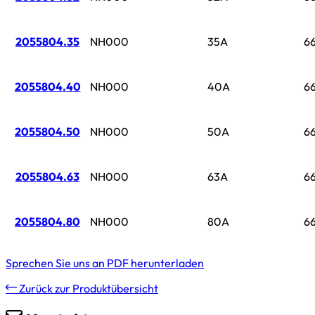
2055804.35
NH000
35A
6
2055804.40
NH000
40A
6
2055804.50
NH000
50A
6
2055804.63
NH000
63A
6
2055804.80
NH000
80A
6
Sprechen Sie uns an
PDF herunterladen
Zurück zur Produktübersicht