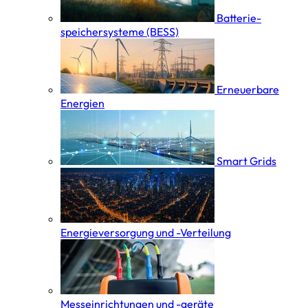
Batterie­
speicher­systeme (BESS)
Erneuerbare
Energien
Smart Grids
Energieversorgung und -Verteilung
Messeinrichtungen und -geräte