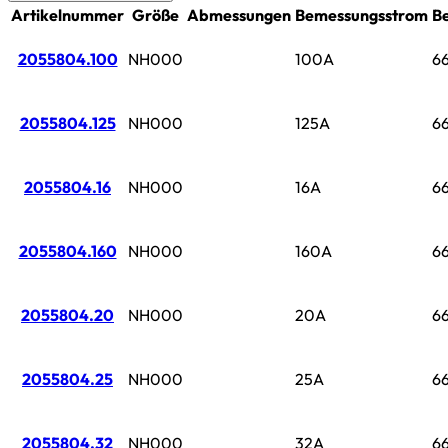
Artikelnummer
Größe
Abmessungen
Bemessungsstrom
B
2055804.100
NH000
100A
6
2055804.125
NH000
125A
6
2055804.16
NH000
16A
6
2055804.160
NH000
160A
6
2055804.20
NH000
20A
6
2055804.25
NH000
25A
6
2055804.32
NH000
32A
6