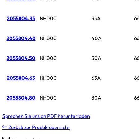
2055804.35
NH000
35A
6
2055804.40
NH000
40A
6
2055804.50
NH000
50A
6
2055804.63
NH000
63A
6
2055804.80
NH000
80A
6
Sprechen Sie uns an
PDF herunterladen
Zurück zur Produktübersicht