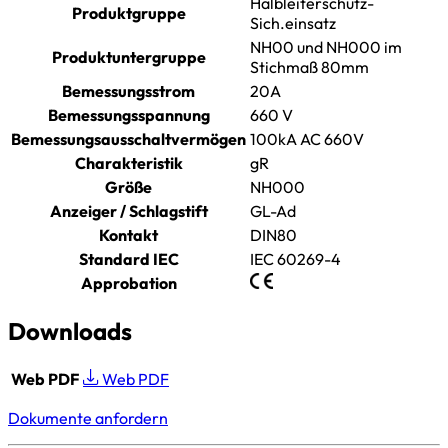
Halbleiterschutz-
Produktgruppe
Sich.einsatz
NH00 und NH000 im
Produktuntergruppe
Stichmaß 80mm
Bemessungsstrom
20A
Bemessungsspannung
660 V
Bemessungsausschaltvermögen
100kA AC 660V
Charakteristik
gR
Größe
NH000
Anzeiger / Schlagstift
GL-Ad
Kontakt
DIN80
Standard IEC
IEC 60269-4
Approbation
Downloads
Web PDF
Web PDF
Dokumente anfordern