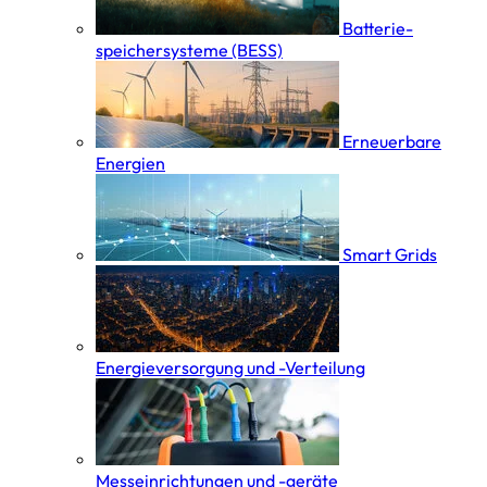
Batterie­
speicher­systeme (BESS)
Erneuerbare
Energien
Smart Grids
Energieversorgung und -Verteilung
Messeinrichtungen und -geräte