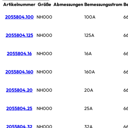
Artikelnummer
Größe
Abmessungen
Bemessungsstrom
B
2055804.100
NH000
100A
6
2055804.125
NH000
125A
6
2055804.16
NH000
16A
6
2055804.160
NH000
160A
6
2055804.20
NH000
20A
6
2055804.25
NH000
25A
6
2055804.32
NH000
32A
6