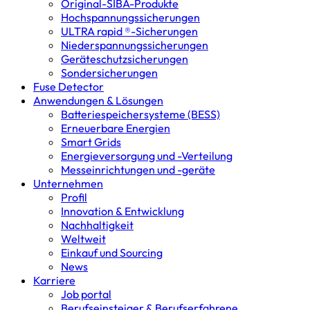
Original-SIBA-Produkte
Hochspannungs­sicherungen
ULTRA rapid ®-Sicherungen
Niederspannungs­sicherungen
Geräteschutz­sicherungen
Sondersicherungen
Fuse Detector
Anwendungen & Lösungen
Batterie­speicher­systeme (BESS)
Erneuerbare Energien
Smart Grids
Energieversorgung und -Verteilung
Messeinrichtungen und -geräte
Unternehmen
Profil
Innovation & Entwicklung
Nachhaltigkeit
Weltweit
Einkauf und Sourcing
News
Karriere
Job portal
Berufseinsteiger & Berufserfahrene