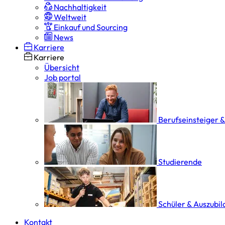
Nachhaltigkeit
Weltweit
Einkauf und Sourcing
News
Karriere
Karriere
Übersicht
Job portal
Berufseinsteiger 
Studierende
Schüler & Auszubi
Kontakt