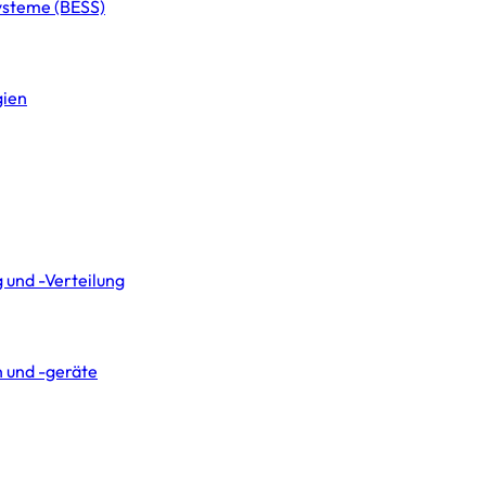
systeme (BESS)
gien
 und -Verteilung
 und -geräte