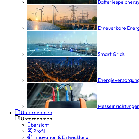
Batterie­speicher­
Erneuerbare Ener
Smart Grids
Energieversorgung
Messeinrichtungen
Unternehmen
Unternehmen
Übersicht
Profil
Innovation & Entwicklung