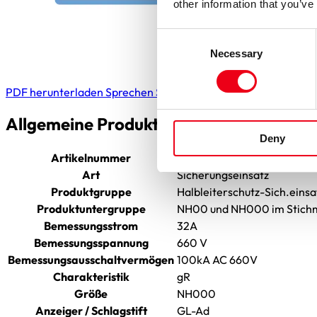
other information that you’ve
Consent
Necessary
Selection
PDF herunterladen
Sprechen Sie uns an
Allgemeine Produktdaten
Deny
Artikelnummer
2055804.32
Art
Sicherungseinsatz
Produktgruppe
Halbleiterschutz-Sich.einsa
Produktuntergruppe
NH00 und NH000 im Stic
Bemessungsstrom
32A
Bemessungsspannung
660 V
Bemessungsausschaltvermögen
100kA AC 660V
Charakteristik
gR
Größe
NH000
Anzeiger / Schlagstift
GL-Ad