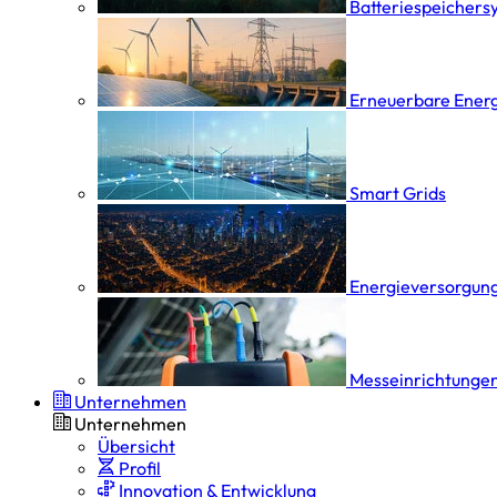
Batterie­speicher­
Erneuerbare Ener
Smart Grids
Energieversorgung
Messeinrichtungen
Unternehmen
Unternehmen
Übersicht
Profil
Innovation & Entwicklung