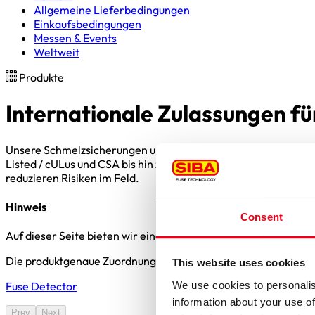
Allgemeine Lieferbedingungen
Einkaufsbedingungen
Messen & Events
Weltweit
Produkte
Internationale Zulassungen fü
Unsere Schmelzsicherungen und elektrischen Schutzlösungen s
Listed / cULus und CSA bis hin zu RU / cRUus. Damit sichern 
reduzieren Risiken im Feld.
Hinweis
Consent
Auf dieser Seite bieten wir einen allgemeinen Überblick über
Die produktgenaue Zuordnung finden Sie komfortabel und schn
This website uses cookies
We use cookies to personalis
Fuse Detector
information about your use of
Prev
Next