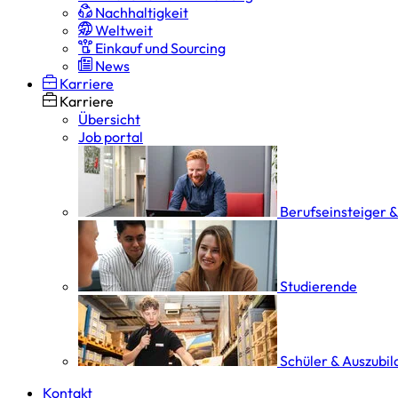
Nachhaltigkeit
Weltweit
Einkauf und Sourcing
News
Karriere
Karriere
Übersicht
Job portal
Berufseinsteiger 
Studierende
Schüler & Auszubi
Kontakt