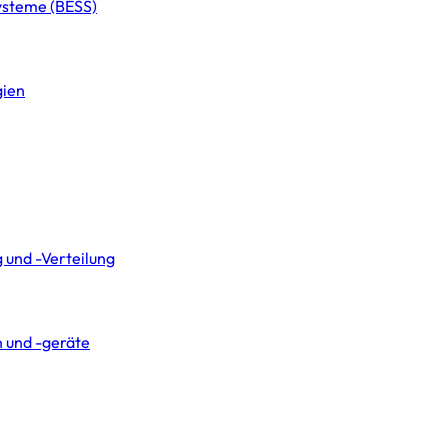
systeme (BESS)
gien
 und -Verteilung
 und -geräte