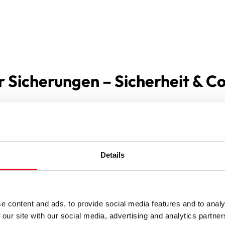
r Sicherungen – Sicherheit & C
ind für globale Einsätze konzipiert. Zahlreiche Baureihen erf
Sie Projekte nicht nur in Europa, Nordamerika und Skandinavien
Details
 die Zulassungen unserer Sicherungen.
ell im Fuse Detector.
e content and ads, to provide social media features and to analy
 our site with our social media, advertising and analytics partn