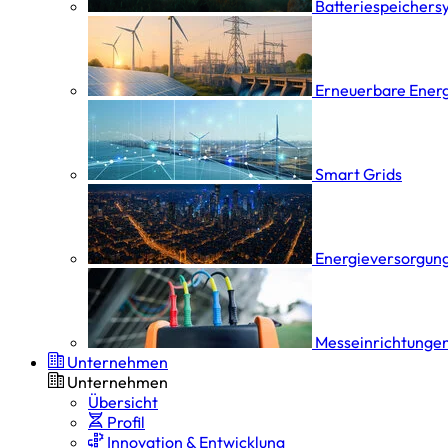
Batterie­speicher­
Erneuerbare Ener
Smart Grids
Energieversorgung
Messeinrichtungen
Unternehmen
Unternehmen
Übersicht
Profil
Innovation & Entwicklung