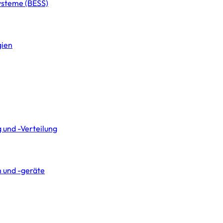
systeme (BESS)
gien
 und -Verteilung
 und -geräte