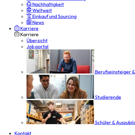
Nachhaltigkeit
Weltweit
Einkauf und Sourcing
News
Karriere
Karriere
Übersicht
Job portal
Berufseinsteiger 
Studierende
Schüler & Auszubi
Kontakt