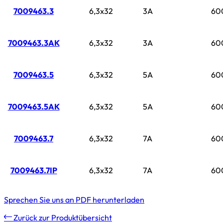
7009463.3
6,3x32
3A
60
7009463.3AK
6,3x32
3A
60
7009463.5
6,3x32
5A
60
7009463.5AK
6,3x32
5A
60
7009463.7
6,3x32
7A
60
7009463.7IP
6,3x32
7A
60
Sprechen Sie uns an
PDF herunterladen
Zurück zur Produktübersicht