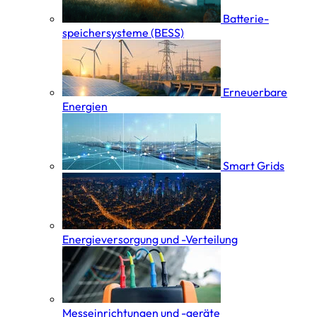
Batterie­
speicher­systeme (BESS)
Erneuerbare
Energien
Smart Grids
Energieversorgung und -Verteilung
Messeinrichtungen und -geräte