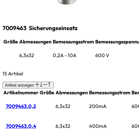
7009463
Sicherungseinsatz
Größe
Abmessungen
Bemessungsstrom
Bemessungsspann
6,3x32
0,2A - 10A
600 V
15 Artikel
Artikel anzeigen
Artikelnummer
Größe
Abmessungen
Bemessungsstrom
Be
7009463.0,2
6,3x32
200mA
60
7009463.0,4
6,3x32
400mA
60