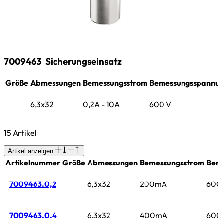
7009463
Sicherungseinsatz
Größe
Abmessungen
Bemessungsstrom
Bemessungsspann
6,3x32
0,2A - 10A
600 V
15 Artikel
Artikel anzeigen
Artikelnummer
Größe
Abmessungen
Bemessungsstrom
Be
7009463.0,2
6,3x32
200mA
60
7009463.0,4
6,3x32
400mA
60