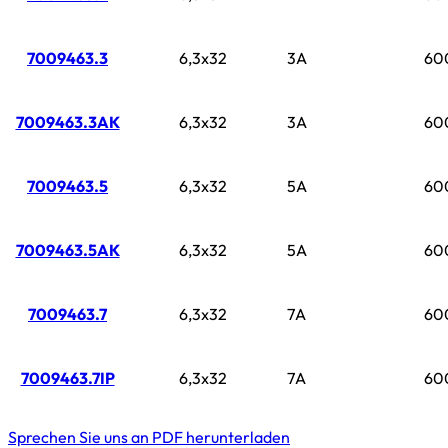
7009463.3
6,3x32
3A
60
7009463.3AK
6,3x32
3A
60
7009463.5
6,3x32
5A
60
7009463.5AK
6,3x32
5A
60
7009463.7
6,3x32
7A
60
7009463.7IP
6,3x32
7A
60
Sprechen Sie uns an
PDF herunterladen