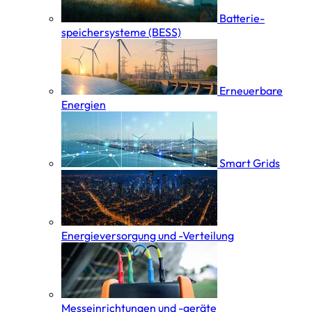
Batterie­
speicher­systeme (BESS)
Erneuerbare
Energien
Smart Grids
Energieversorgung und -Verteilung
Messeinrichtungen und -geräte