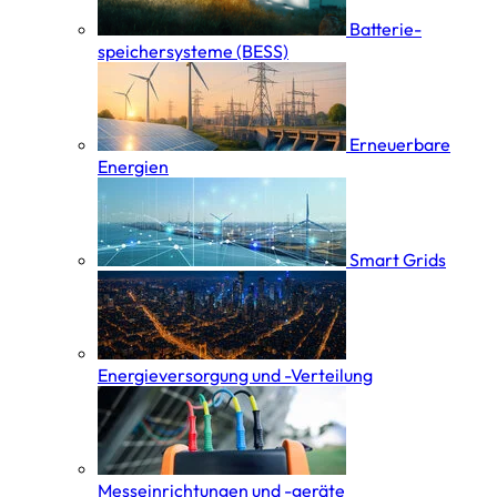
Batterie­
speicher­systeme (BESS)
Erneuerbare
Energien
Smart Grids
Energieversorgung und -Verteilung
Messeinrichtungen und -geräte