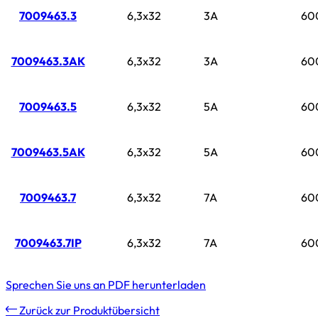
7009463.3
6,3x32
3A
60
7009463.3AK
6,3x32
3A
60
7009463.5
6,3x32
5A
60
7009463.5AK
6,3x32
5A
60
7009463.7
6,3x32
7A
60
7009463.7IP
6,3x32
7A
60
Sprechen Sie uns an
PDF herunterladen
Zurück zur Produktübersicht