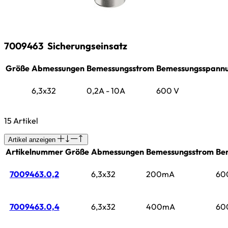
7009463
Sicherungseinsatz
Größe
Abmessungen
Bemessungsstrom
Bemessungsspann
6,3x32
0,2A - 10A
600 V
15 Artikel
Artikel anzeigen
Artikelnummer
Größe
Abmessungen
Bemessungsstrom
Be
7009463.0,2
6,3x32
200mA
60
7009463.0,4
6,3x32
400mA
60