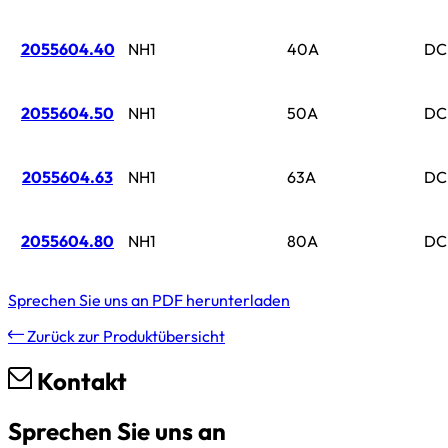
2055604.40
NH1
40A
DC
2055604.50
NH1
50A
DC
2055604.63
NH1
63A
DC
2055604.80
NH1
80A
DC
Sprechen Sie uns an
PDF herunterladen
Zurück zur Produktübersicht
Kontakt
Sprechen Sie uns an