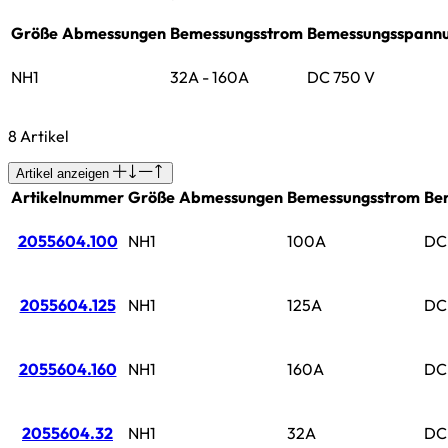
Größe
Abmessungen
Bemessungsstrom
Bemessungsspann
NH1
32A - 160A
DC 750 V
8 Artikel
Artikel anzeigen
Artikelnummer
Größe
Abmessungen
Bemessungsstrom
Be
2055604.100
NH1
100A
DC
2055604.125
NH1
125A
DC
2055604.160
NH1
160A
DC
2055604.32
NH1
32A
DC