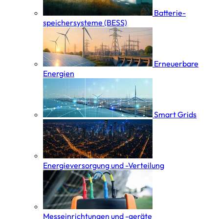
Batterie­
speicher­systeme (BESS)
Erneuerbare
Energien
Smart Grids
Energieversorgung und -Verteilung
Messeinrichtungen und -geräte