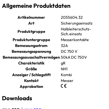
Allgemeine Produktdaten
Artikelnummer
2055604.32
Art
Sicherungseinsatz
Halbleiterschutz-
Produktgruppe
Sich.einsatz
Produktuntergruppe
Messerkontakte
Bemessungsstrom
32A
Bemessungsspannung
DC 750 V
Bemessungsausschaltvermögen
50kA DC 750V
Charakteristik
gR
Größe
NH1
Anzeiger / Schlagstift
Kombi
Kontakt
Messer
Approbation
Downloads