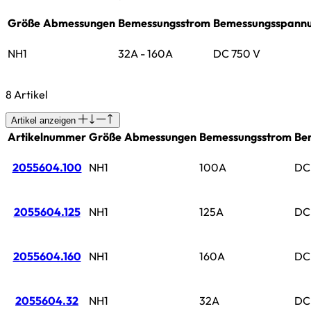
Größe
Abmessungen
Bemessungsstrom
Bemessungsspann
NH1
32A - 160A
DC 750 V
8 Artikel
Artikel anzeigen
Artikelnummer
Größe
Abmessungen
Bemessungsstrom
Be
2055604.100
NH1
100A
DC
2055604.125
NH1
125A
DC
2055604.160
NH1
160A
DC
2055604.32
NH1
32A
DC