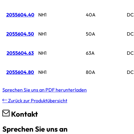
2055604.40
NH1
40A
DC
2055604.50
NH1
50A
DC
2055604.63
NH1
63A
DC
2055604.80
NH1
80A
DC
Sprechen Sie uns an
PDF herunterladen
Zurück zur Produktübersicht
Kontakt
Sprechen Sie uns an