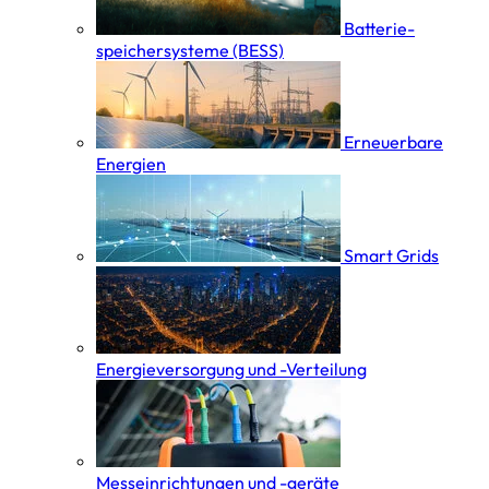
Batterie­
speicher­systeme (BESS)
Erneuerbare
Energien
Smart Grids
Energieversorgung und -Verteilung
Messeinrichtungen und -geräte