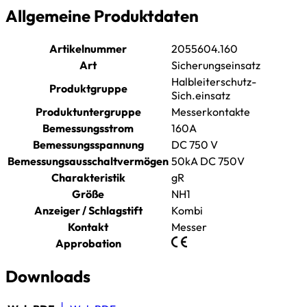
Allgemeine Produktdaten
Artikelnummer
2055604.160
Art
Sicherungseinsatz
Halbleiterschutz-
Produktgruppe
Sich.einsatz
Produktuntergruppe
Messerkontakte
Bemessungsstrom
160A
Bemessungsspannung
DC 750 V
Bemessungsausschaltvermögen
50kA DC 750V
Charakteristik
gR
Größe
NH1
Anzeiger / Schlagstift
Kombi
Kontakt
Messer
Approbation
Downloads