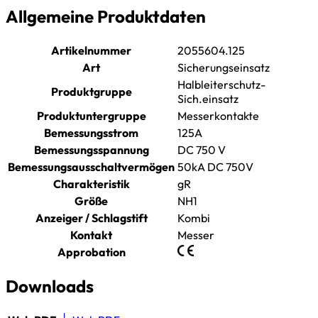
Allgemeine Produktdaten
Artikelnummer
2055604.125
Art
Sicherungseinsatz
Halbleiterschutz-
Produktgruppe
Sich.einsatz
Produktuntergruppe
Messerkontakte
Bemessungsstrom
125A
Bemessungsspannung
DC 750 V
Bemessungsausschaltvermögen
50kA DC 750V
Charakteristik
gR
Größe
NH1
Anzeiger / Schlagstift
Kombi
Kontakt
Messer
Approbation
Downloads