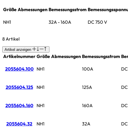
Größe
Abmessungen
Bemessungsstrom
Bemessungsspann
NH1
32A - 160A
DC 750 V
8 Artikel
Artikel anzeigen
Artikelnummer
Größe
Abmessungen
Bemessungsstrom
Be
2055604.100
NH1
100A
DC
2055604.125
NH1
125A
DC
2055604.160
NH1
160A
DC
2055604.32
NH1
32A
DC