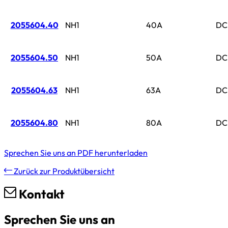
2055604.40
NH1
40A
DC
2055604.50
NH1
50A
DC
2055604.63
NH1
63A
DC
2055604.80
NH1
80A
DC
Sprechen Sie uns an
PDF herunterladen
Zurück zur Produktübersicht
Kontakt
Sprechen Sie uns an