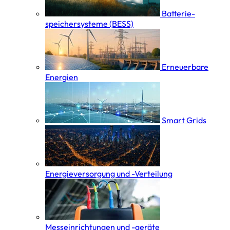
Batterie­
speicher­systeme (BESS)
Erneuerbare
Energien
Smart Grids
Energieversorgung und -Verteilung
Messeinrichtungen und -geräte