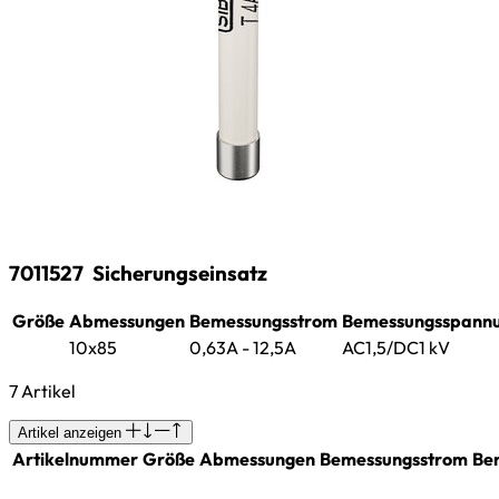
7011527
Sicherungseinsatz
Größe
Abmessungen
Bemessungsstrom
Bemessungsspann
10x85
0,63A - 12,5A
AC1,5/DC1 kV
7 Artikel
Artikel anzeigen
Artikelnummer
Größe
Abmessungen
Bemessungsstrom
Be