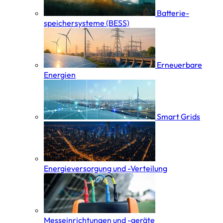
Batterie­
speicher­systeme (BESS)
Erneuerbare
Energien
Smart Grids
Energieversorgung und -Verteilung
Messeinrichtungen und -geräte