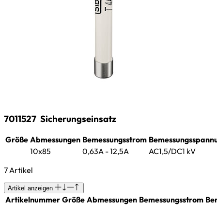
7011527
Sicherungseinsatz
Größe
Abmessungen
Bemessungsstrom
Bemessungsspann
10x85
0,63A - 12,5A
AC1,5/DC1 kV
7 Artikel
Artikel anzeigen
Artikelnummer
Größe
Abmessungen
Bemessungsstrom
Be