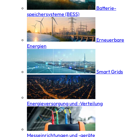
Batterie­
speicher­systeme (BESS)
Erneuerbare
Energien
Smart Grids
Energieversorgung und -Verteilung
Messeinrichtungen und -geräte