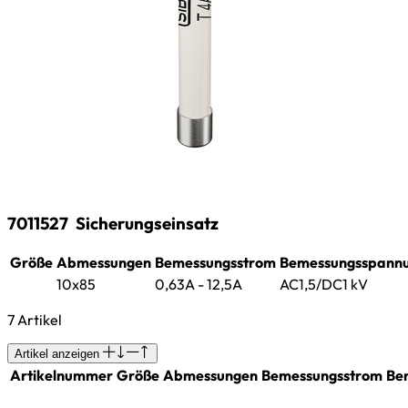
7011527
Sicherungseinsatz
Größe
Abmessungen
Bemessungsstrom
Bemessungsspann
10x85
0,63A - 12,5A
AC1,5/DC1 kV
7 Artikel
Artikel anzeigen
Artikelnummer
Größe
Abmessungen
Bemessungsstrom
Be