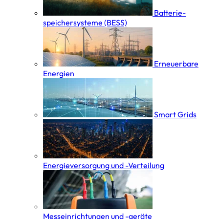
Batterie­
speicher­systeme (BESS)
Erneuerbare
Energien
Smart Grids
Energieversorgung und -Verteilung
Messeinrichtungen und -geräte