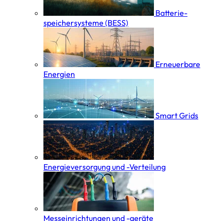
Batterie­
speicher­systeme (BESS)
Erneuerbare
Energien
Smart Grids
Energieversorgung und -Verteilung
Messeinrichtungen und -geräte