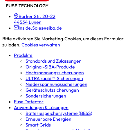
Borker Str. 20-22
44534 Lünen
Inside.Sales@siba.de
Bitte aktivieren Sie Marketing‑Cookies, um dieses Formular
zu laden.
Cookies verwalten
Produkte
Standards und Zulassungen
Original-SIBA-Produkte
Hochspannungs­sicherungen
ULTRA rapid ®-Sicherungen
Niederspannungs­sicherungen
Geräteschutz­sicherungen
Sondersicherungen
Fuse Detector
Anwendungen & Lösungen
Batterie­speicher­systeme (BESS)
Erneuerbare Energien
Smart Grids