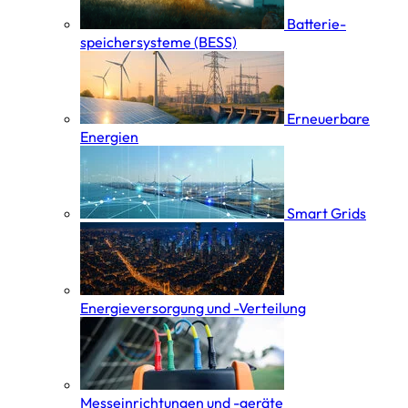
Batterie­
speicher­systeme (BESS)
Erneuerbare
Energien
Smart Grids
Energieversorgung und -Verteilung
Messeinrichtungen und -geräte