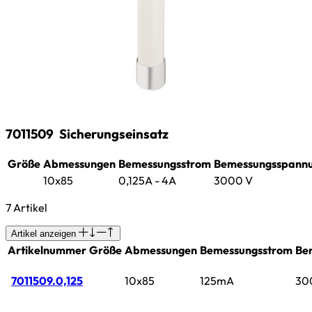
7011509
Sicherungseinsatz
Größe
Abmessungen
Bemessungsstrom
Bemessungsspann
10x85
0,125A - 4A
3000 V
7 Artikel
Artikel anzeigen
Artikelnummer
Größe
Abmessungen
Bemessungsstrom
Be
7011509.0,125
10x85
125mA
30