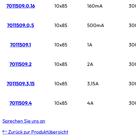
7011509.0,16
10x85
160mA
30
7011509.0,5
10x85
500mA
30
7011509.1
10x85
1A
30
7011509.2
10x85
2A
30
7011509.3,15
10x85
3,15A
30
7011509.4
10x85
4A
30
Sprechen Sie uns an
Zurück zur Produktübersicht