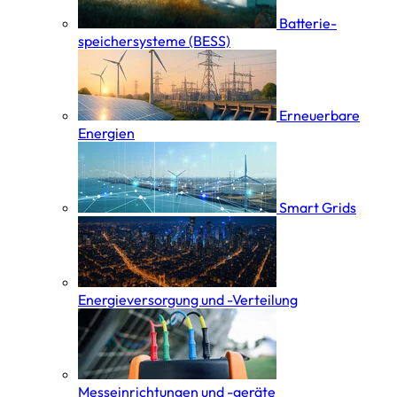
Batterie­
speicher­systeme (BESS)
Erneuerbare
Energien
Smart Grids
Energieversorgung und -Verteilung
Messeinrichtungen und -geräte