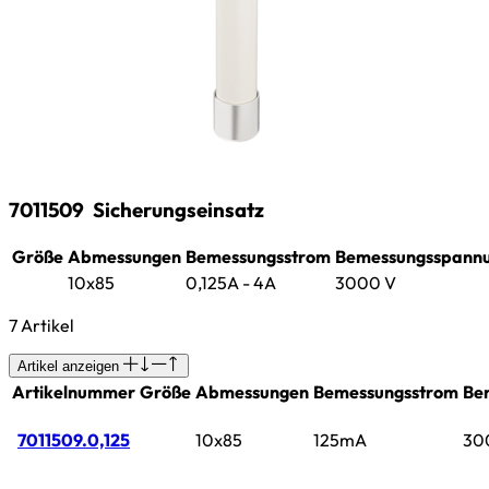
7011509
Sicherungseinsatz
Größe
Abmessungen
Bemessungsstrom
Bemessungsspann
10x85
0,125A - 4A
3000 V
7 Artikel
Artikel anzeigen
Artikelnummer
Größe
Abmessungen
Bemessungsstrom
Be
7011509.0,125
10x85
125mA
30