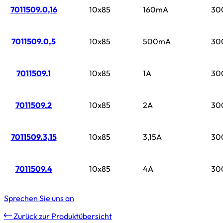
7011509.0,16
10x85
160mA
30
7011509.0,5
10x85
500mA
30
7011509.1
10x85
1A
30
7011509.2
10x85
2A
30
7011509.3,15
10x85
3,15A
30
7011509.4
10x85
4A
30
Sprechen Sie uns an
Zurück zur Produktübersicht