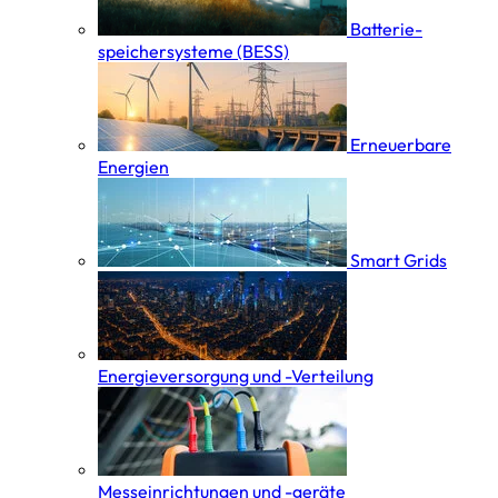
Batterie­
speicher­systeme (BESS)
Erneuerbare
Energien
Smart Grids
Energieversorgung und -Verteilung
Messeinrichtungen und -geräte