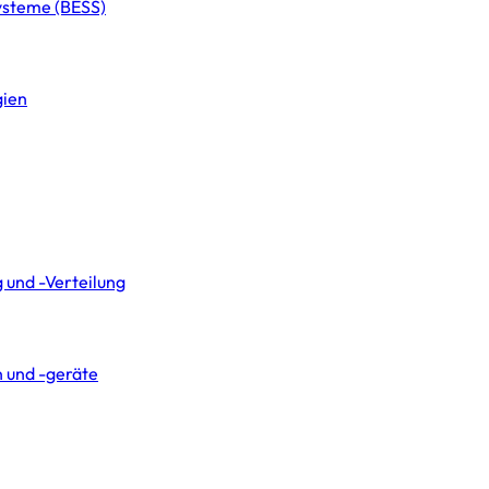
systeme (BESS)
gien
 und -Verteilung
 und -geräte