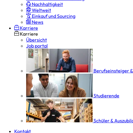
Nachhaltigkeit
Weltweit
Einkauf und Sourcing
News
Karriere
Karriere
Übersicht
Job portal
Berufseinsteiger 
Studierende
Schüler & Auszubi
Kontakt