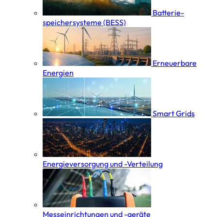
Batterie­
speicher­systeme (BESS)
Erneuerbare
Energien
Smart Grids
Energieversorgung und -Verteilung
Messeinrichtungen und -geräte