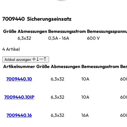
7009440
Sicherungseinsatz
Größe
Abmessungen
Bemessungsstrom
Bemessungsspann
6,3x32
0,5A - 16A
600 V
4 Artikel
Artikel anzeigen
Artikelnummer
Größe
Abmessungen
Bemessungsstrom
Be
7009440.10
6,3x32
10A
60
7009440.10IP
6,3x32
10A
60
7009440.16
6,3x32
16A
60