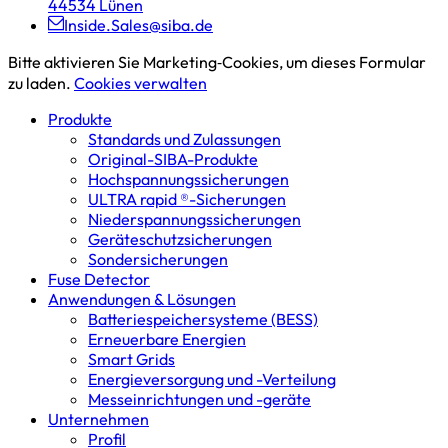
44534 Lünen
Inside.Sales@siba.de
Bitte aktivieren Sie Marketing‑Cookies, um dieses Formular
zu laden.
Cookies verwalten
Produkte
Standards und Zulassungen
Original-SIBA-Produkte
Hochspannungs­sicherungen
ULTRA rapid ®-Sicherungen
Niederspannungs­sicherungen
Geräteschutz­sicherungen
Sondersicherungen
Fuse Detector
Anwendungen & Lösungen
Batterie­speicher­systeme (BESS)
Erneuerbare Energien
Smart Grids
Energieversorgung und -Verteilung
Messeinrichtungen und -geräte
Unternehmen
Profil