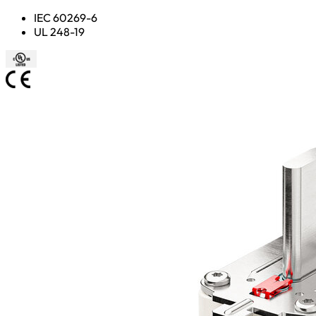
IEC 60269-6
UL 248-19