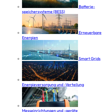
Batterie­
speicher­systeme (BESS)
Erneuerbare
Energien
Smart Grids
Energieversorgung und -Verteilung
Messeinrichtungen und -geräte