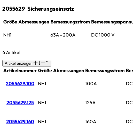
2055629
Sicherungseinsatz
Größe
Abmessungen
Bemessungsstrom
Bemessungsspann
NH1
63A - 200A
DC 1000 V
6 Artikel
Artikel anzeigen
Artikelnummer
Größe
Abmessungen
Bemessungsstrom
Be
2055629.100
NH1
100A
DC
2055629.125
NH1
125A
DC
2055629.160
NH1
160A
DC