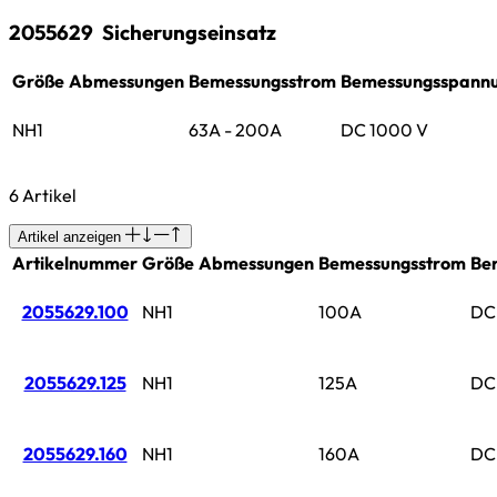
2055629
Sicherungseinsatz
Größe
Abmessungen
Bemessungsstrom
Bemessungsspann
NH1
63A - 200A
DC 1000 V
6 Artikel
Artikel anzeigen
Artikelnummer
Größe
Abmessungen
Bemessungsstrom
Be
2055629.100
NH1
100A
DC
2055629.125
NH1
125A
DC
2055629.160
NH1
160A
DC