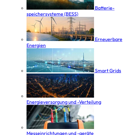
Batterie­
speicher­systeme (BESS)
Erneuerbare
Energien
Smart Grids
Energieversorgung und -Verteilung
Messeinrichtungen und -geräte