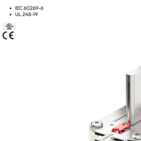
IEC 60269-6
UL 248-19