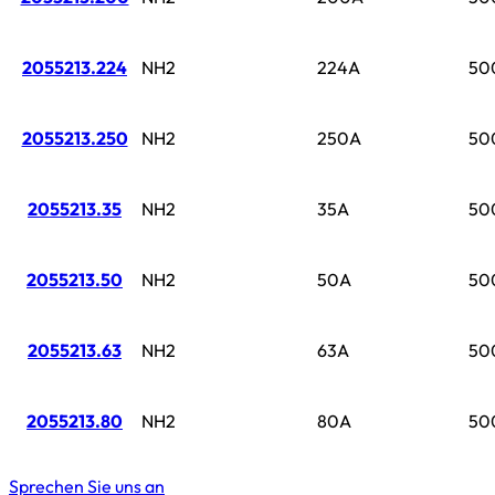
2055213.224
NH2
224A
50
2055213.250
NH2
250A
50
2055213.35
NH2
35A
50
2055213.50
NH2
50A
50
2055213.63
NH2
63A
50
2055213.80
NH2
80A
50
Sprechen Sie uns an