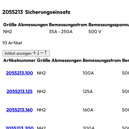
2055213
Sicherungseinsatz
Größe
Abmessungen
Bemessungsstrom
Bemessungsspann
NH2
35A - 250A
500 V
10 Artikel
Artikel anzeigen
Artikelnummer
Größe
Abmessungen
Bemessungsstrom
Be
2055213.100
NH2
100A
50
2055213.125
NH2
125A
50
2055213.160
NH2
160A
50
2055213.200
NH2
200A
50