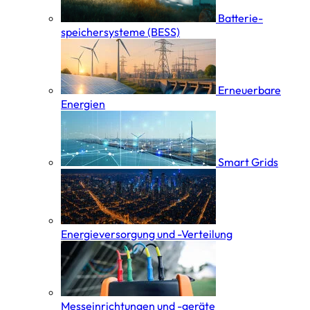
Batterie­
speicher­systeme (BESS)
Erneuerbare
Energien
Smart Grids
Energieversorgung und -Verteilung
Messeinrichtungen und -geräte