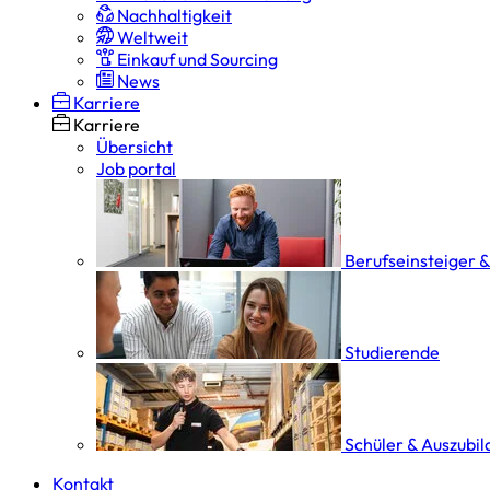
Nachhaltigkeit
Weltweit
Einkauf und Sourcing
News
Karriere
Karriere
Übersicht
Job portal
Berufseinsteiger 
Studierende
Schüler & Auszubi
Kontakt