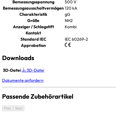
Bemessungsspannung
500 V
Bemessungsausschaltvermögen
120 kA
Charakteristik
gG
Größe
NH2
Anzeiger / Schlagstift
Kombi
Kontakt
Standard IEC
IEC 60269-2
Approbation
Downloads
3D-Datei
3D-Datei
Dokumente anfordern
Passende Zubehörartikel
Prev
Next