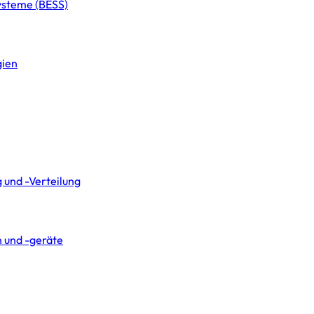
systeme (BESS)
gien
 und -Verteilung
 und -geräte