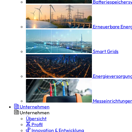
Batterie­speicher­
Erneuerbare Ener
Smart Grids
Energieversorgung
Messeinrichtungen
Unternehmen
Unternehmen
Übersicht
Profil
Innovation & Entwicklung