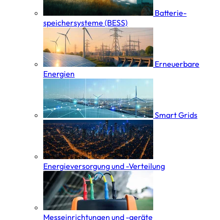
Batterie­
speicher­systeme (BESS)
Erneuerbare
Energien
Smart Grids
Energieversorgung und -Verteilung
Messeinrichtungen und -geräte