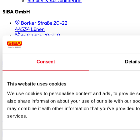
Schüler & Auszubildende
SIBA GmbH
Borker Straße 20-22
44534 Lünen
+49 2306 7001-0
info@siba.de
Folgen Sie uns
Consent
Detail
SIBA on LinkedIn
SIBA on XING
SIBA on Instagram
SIBA on Facebook
SIBA on Youtube
Cookies
This website uses cookies
Kontakt
We use cookies to personalise content and ads, to provide so
Impressum
Datenschutz
also share information about your use of our site with our so
may combine it with other information that you’ve provided to
Copyright © 2026 SIBA GmbH
services.
+49 2306 7001-0
info@siba.de
Consent