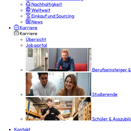
Nachhaltigkeit
Weltweit
Einkauf und Sourcing
News
Karriere
Karriere
Übersicht
Job portal
Berufseinsteiger 
Studierende
Schüler & Auszubi
Kontakt