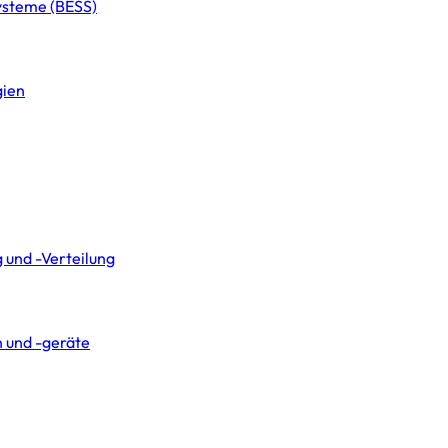
systeme (BESS)
gien
 und -Verteilung
 und -geräte