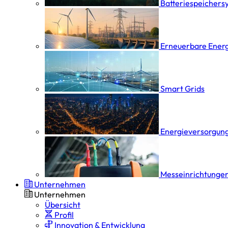
Batterie­speicher­
Erneuerbare Ener
Smart Grids
Energieversorgung
Messeinrichtungen
Unternehmen
Unternehmen
Übersicht
Profil
Innovation & Entwicklung