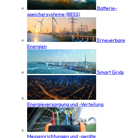
Batterie­
speicher­systeme (BESS)
Erneuerbare
Energien
Smart Grids
Energieversorgung und -Verteilung
Messeinrichtungen und -geräte