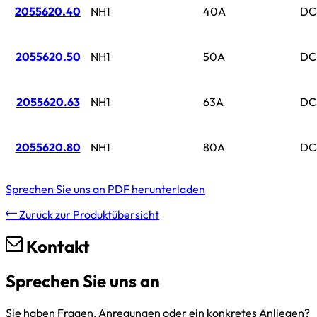
2055620.40
NH1
40A
DC
2055620.50
NH1
50A
DC
2055620.63
NH1
63A
DC
2055620.80
NH1
80A
DC
Sprechen Sie uns an
PDF herunterladen
Zurück zur Produktübersicht
Kontakt
Sprechen Sie uns an
Sie haben Fragen, Anregungen oder ein konkretes Anliegen?