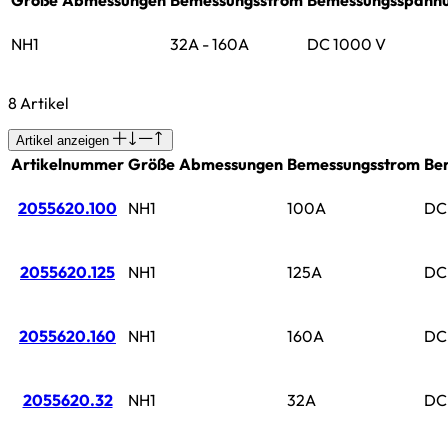
NH1
32A - 160A
DC 1000 V
8 Artikel
Artikel anzeigen
Artikelnummer
Größe
Abmessungen
Bemessungsstrom
Be
2055620.100
NH1
100A
DC
2055620.125
NH1
125A
DC
2055620.160
NH1
160A
DC
2055620.32
NH1
32A
DC