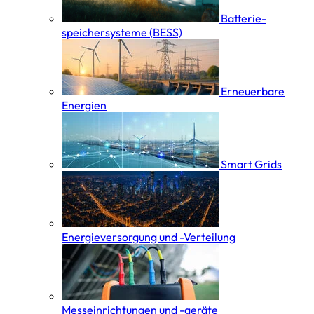
Batterie­
speicher­systeme (BESS)
Erneuerbare
Energien
Smart Grids
Energieversorgung und -Verteilung
Messeinrichtungen und -geräte