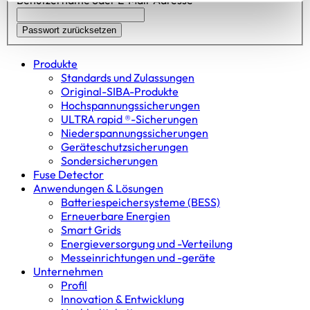
Benutzername oder E-Mail-Adresse
Produkte
Standards und Zulassungen
Original-SIBA-Produkte
Hochspannungs­sicherungen
ULTRA rapid ®-Sicherungen
Niederspannungs­sicherungen
Geräteschutz­sicherungen
Sondersicherungen
Fuse Detector
Anwendungen & Lösungen
Batterie­speicher­systeme (BESS)
Erneuerbare Energien
Smart Grids
Energieversorgung und -Verteilung
Messeinrichtungen und -geräte
Unternehmen
Profil
Innovation & Entwicklung