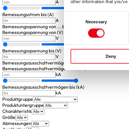
A
other information that you’ve
Bemessungsstrom bis (A)
Consent
A
Necessary
Selection
Bemessungsspannung
von ... bis
Bemessungsspannung von (V)
V
Bemessungsspannung bis (V)
V
Deny
Bemessungsausschaltvermögen
von ... bis
Bemessungsausschaltvermögen von (kA)
kA
Bemessungsausschaltvermögen bis (kA)
kA
Produktgruppe
Produktuntergruppe
Charakteristik
Größe
Abmessungen