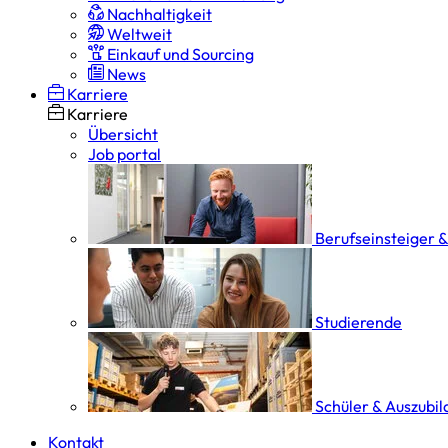
Nachhaltigkeit
Weltweit
Einkauf und Sourcing
News
Karriere
Karriere
Übersicht
Job portal
Berufseinsteiger 
Studierende
Schüler & Auszubi
Kontakt