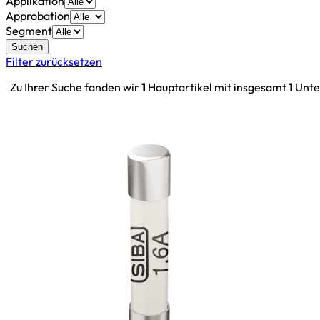
Applikation
Approbation
Segment
Suchen
Filter zurücksetzen
Zu Ihrer Suche fanden wir
1
Hauptartikel mit insgesamt
1
Unte