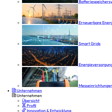
Batterie­speicher­
Erneuerbare Ener
Smart Grids
Energieversorgung
Messeinrichtungen
Unternehmen
Unternehmen
Übersicht
Profil
Innovation & Entwicklung