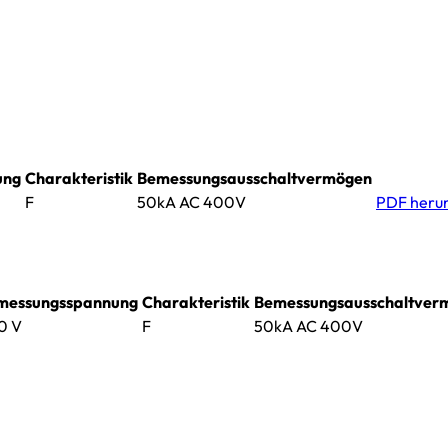
ung
Charakteristik
Bemessungsausschaltvermögen
F
50kA AC 400V
PDF heru
messungsspannung
Charakteristik
Bemessungsausschaltver
0 V
F
50kA AC 400V