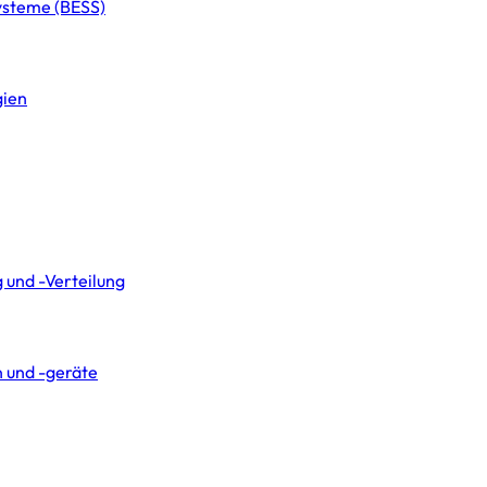
systeme (BESS)
gien
 und -Verteilung
 und -geräte