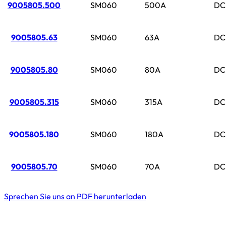
9005805.500
SM060
500A
DC
9005805.63
SM060
63A
DC
9005805.80
SM060
80A
DC
9005805.315
SM060
315A
DC
9005805.180
SM060
180A
DC
9005805.70
SM060
70A
DC
Sprechen Sie uns an
PDF herunterladen