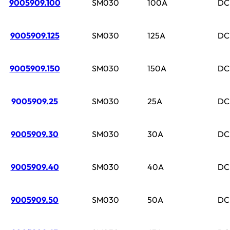
9005909.100
SM030
100A
DC
9005909.125
SM030
125A
DC
9005909.150
SM030
150A
DC
9005909.25
SM030
25A
DC
9005909.30
SM030
30A
DC
9005909.40
SM030
40A
DC
9005909.50
SM030
50A
DC