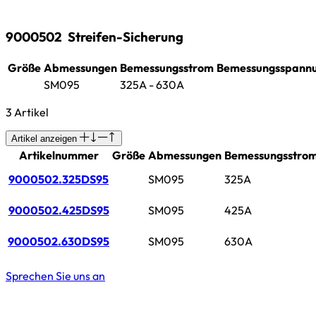
9000502
Streifen-Sicherung
Größe
Abmessungen
Bemessungsstrom
Bemessungsspann
SM095
325A - 630A
3 Artikel
Artikel anzeigen
Artikelnummer
Größe
Abmessungen
Bemessungsstro
9000502.325DS95
SM095
325A
9000502.425DS95
SM095
425A
9000502.630DS95
SM095
630A
Sprechen Sie uns an