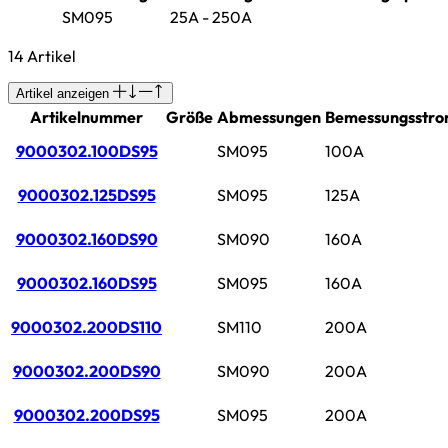
SM095
25A - 250A
14 Artikel
Artikel anzeigen
Artikelnummer
Größe
Abmessungen
Bemessungsstr
9000302.100DS95
SM095
100A
9000302.125DS95
SM095
125A
9000302.160DS90
SM090
160A
9000302.160DS95
SM095
160A
9000302.200DS110
SM110
200A
9000302.200DS90
SM090
200A
9000302.200DS95
SM095
200A