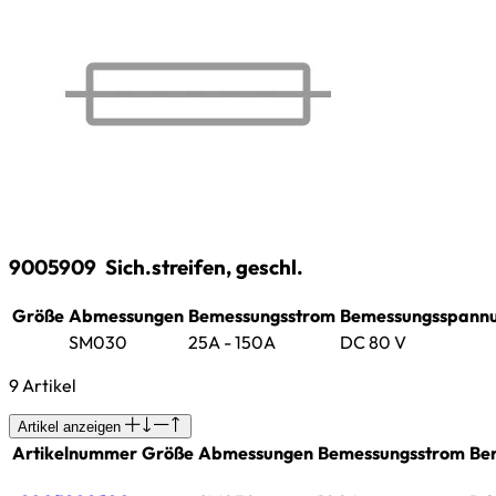
9005909
Sich.streifen, geschl.
Größe
Abmessungen
Bemessungsstrom
Bemessungsspann
SM030
25A - 150A
DC 80 V
9 Artikel
Artikel anzeigen
Artikelnummer
Größe
Abmessungen
Bemessungsstrom
Be