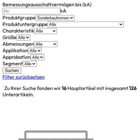
Bemessungsausschaltvermögen bis (kA)
kA
Produktgruppe
Produktuntergruppe
Charakteristik
Größe
Abmessungen
Applikation
Approbation
Segment
Suchen
Filter zurücksetzen
Zu Ihrer Suche fanden wir
16
Hauptartikel mit insgesamt
126
Unterartikeln.