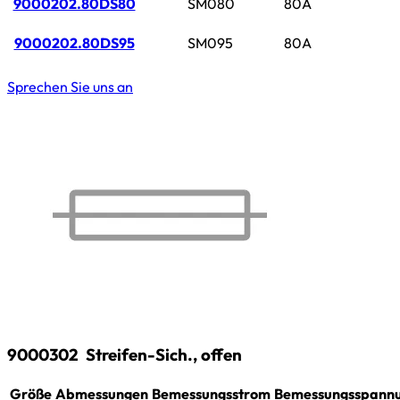
9000202.80DS80
SM080
80A
9000202.80DS95
SM095
80A
Sprechen Sie uns an
9000302
Streifen-Sich., offen
Größe
Abmessungen
Bemessungsstrom
Bemessungsspann