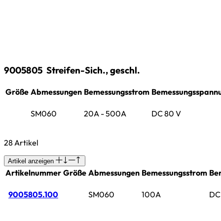
9005805
Streifen-Sich., geschl.
Größe
Abmessungen
Bemessungsstrom
Bemessungsspann
SM060
20A - 500A
DC 80 V
28 Artikel
Artikel anzeigen
Artikelnummer
Größe
Abmessungen
Bemessungsstrom
Be
9005805.100
SM060
100A
DC