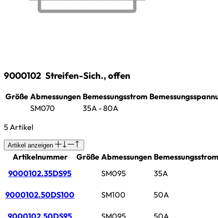
9000102
Streifen-Sich., offen
Größe
Abmessungen
Bemessungsstrom
Bemessungsspann
SM070
35A - 80A
5 Artikel
Artikel anzeigen
Artikelnummer
Größe
Abmessungen
Bemessungsstro
9000102.35DS95
SM095
35A
9000102.50DS100
SM100
50A
9000102.50DS95
SM095
50A