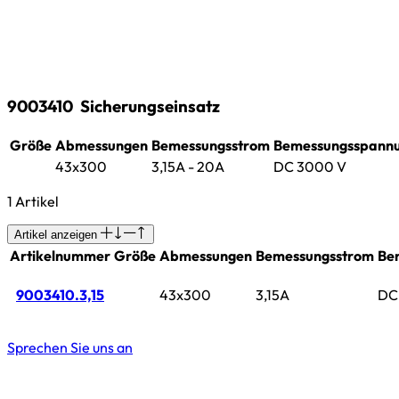
9003410
Sicherungseinsatz
Größe
Abmessungen
Bemessungsstrom
Bemessungsspann
43x300
3,15A - 20A
DC 3000 V
1 Artikel
Artikel anzeigen
Artikelnummer
Größe
Abmessungen
Bemessungsstrom
Be
9003410.3,15
43x300
3,15A
DC
Sprechen Sie uns an