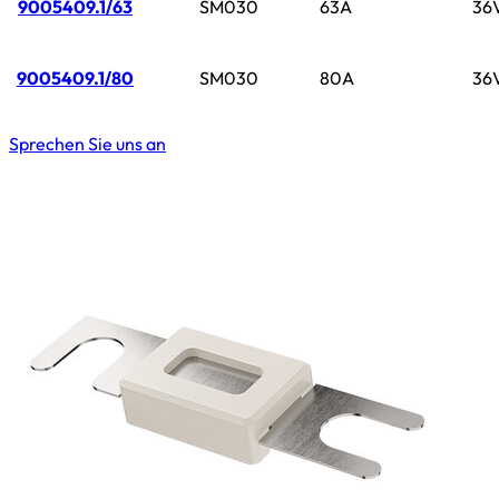
9005409.1/63
SM030
63A
36
9005409.1/80
SM030
80A
36
Sprechen Sie uns an