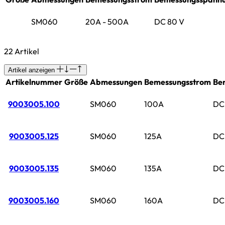
SM060
20A - 500A
DC 80 V
22 Artikel
Artikel anzeigen
Artikelnummer
Größe
Abmessungen
Bemessungsstrom
Be
9003005.100
SM060
100A
DC
9003005.125
SM060
125A
DC
9003005.135
SM060
135A
DC
9003005.160
SM060
160A
DC