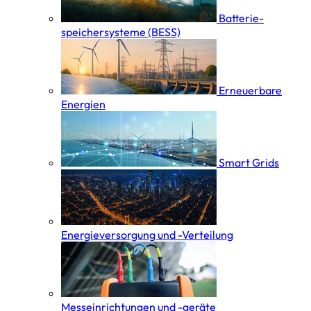
Batterie­
speicher­systeme (BESS)
Erneuerbare
Energien
Smart Grids
Energieversorgung und -Verteilung
Messeinrichtungen und -geräte