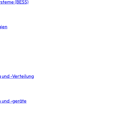
systeme (BESS)
gien
 und -Verteilung
 und -geräte