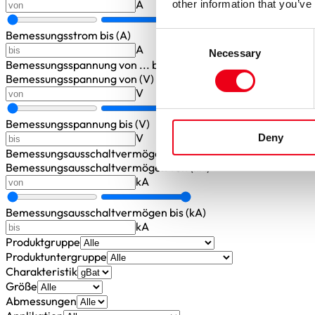
A
other information that you’ve
Bemessungsstrom bis (A)
Consent
A
Necessary
Selection
Bemessungsspannung
von ... bis
Bemessungsspannung von (V)
V
Bemessungsspannung bis (V)
V
Deny
Bemessungsausschaltvermögen
von ... bis
Bemessungsausschaltvermögen von (kA)
kA
Bemessungsausschaltvermögen bis (kA)
kA
Produktgruppe
Produktuntergruppe
Charakteristik
Größe
Abmessungen