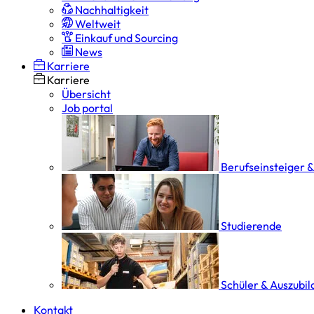
Nachhaltigkeit
Weltweit
Einkauf und Sourcing
News
Karriere
Karriere
Übersicht
Job portal
Berufseinsteiger 
Studierende
Schüler & Auszubi
Kontakt