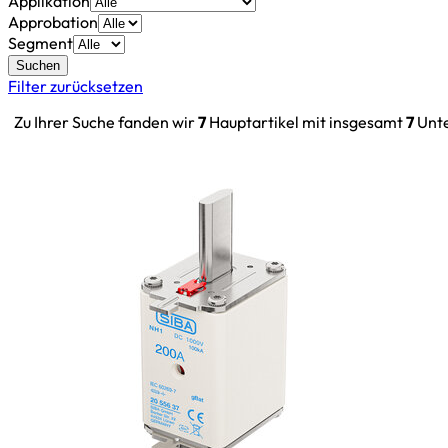
Applikation
Approbation
Segment
Suchen
Filter zurücksetzen
Zu Ihrer Suche fanden wir
7
Hauptartikel mit insgesamt
7
Unte