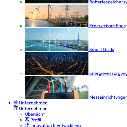
Batterie­speicher­
Erneuerbare Ener
Smart Grids
Energieversorgung
Messeinrichtungen
Unternehmen
Unternehmen
Übersicht
Profil
Innovation & Entwicklung