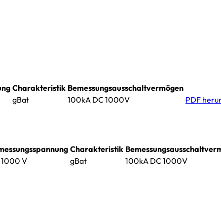
ung
Charakteristik
Bemessungsausschaltvermögen
gBat
100kA DC 1000V
PDF heru
messungsspannung
Charakteristik
Bemessungsausschaltver
 1000 V
gBat
100kA DC 1000V