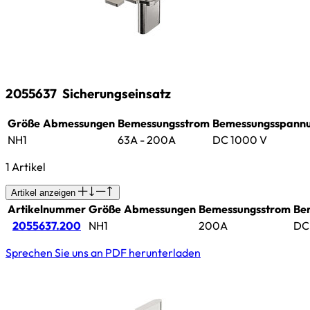
2055637
Sicherungseinsatz
Größe
Abmessungen
Bemessungsstrom
Bemessungsspann
NH1
63A - 200A
DC 1000 V
1 Artikel
Artikel anzeigen
Artikelnummer
Größe
Abmessungen
Bemessungsstrom
Be
2055637.200
NH1
200A
DC
Sprechen Sie uns an
PDF herunterladen