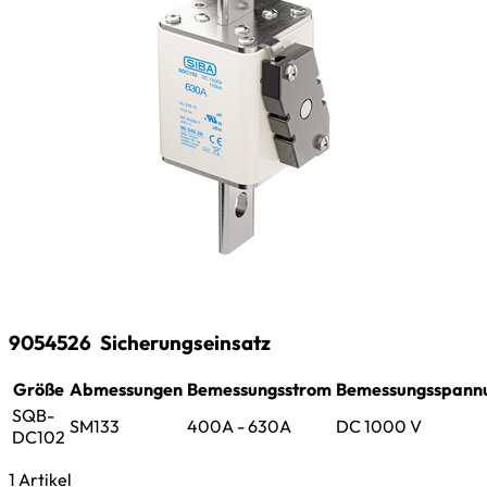
9054526
Sicherungseinsatz
Größe
Abmessungen
Bemessungsstrom
Bemessungsspann
SQB-
SM133
400A - 630A
DC 1000 V
DC102
1 Artikel