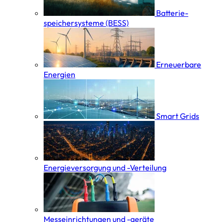
Batterie­
speicher­systeme (BESS)
Erneuerbare
Energien
Smart Grids
Energieversorgung und -Verteilung
Messeinrichtungen und -geräte