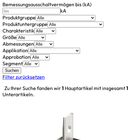
Bemessungsausschaltvermögen bis (kA)
kA
Produktgruppe
Produktuntergruppe
Charakteristik
Größe
Abmessungen
Applikation
Approbation
Segment
Suchen
Filter zurücksetzen
Zu Ihrer Suche fanden wir
1
Hauptartikel mit insgesamt
1
Unterartikeln.