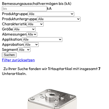
Bemessungsausschaltvermögen bis (kA)
kA
Produktgruppe
Produktuntergruppe
Charakteristik
Größe
Abmessungen
Applikation
Approbation
Segment
Suchen
Filter zurücksetzen
Zu Ihrer Suche fanden wir
1
Hauptartikel mit insgesamt
7
Unterartikeln.