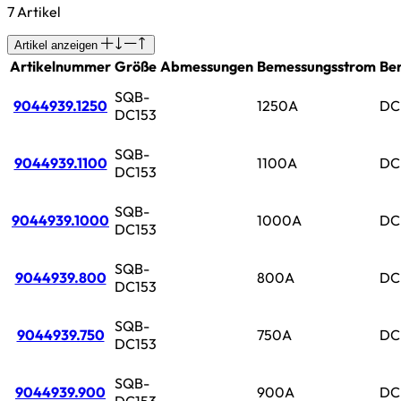
7 Artikel
Artikel anzeigen
Artikelnummer
Größe
Abmessungen
Bemessungsstrom
Be
SQB-
9044939.1250
1250A
DC
DC153
SQB-
9044939.1100
1100A
DC
DC153
SQB-
9044939.1000
1000A
DC
DC153
SQB-
9044939.800
800A
DC
DC153
SQB-
9044939.750
750A
DC
DC153
SQB-
9044939.900
900A
DC