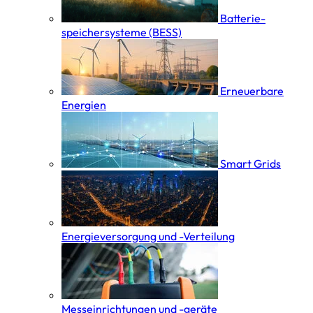
Batterie­
speicher­systeme (BESS)
Erneuerbare
Energien
Smart Grids
Energieversorgung und -Verteilung
Messeinrichtungen und -geräte