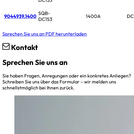
DC153
SQB-
9044939.1400
1400A
DC
DC153
Sprechen Sie uns an
PDF herunterladen
Kontakt
Sprechen Sie uns an
Sie haben Fragen, Anregungen oder ein konkretes Anliegen?
Schreiben Sie uns über das Formular – wir melden uns
schnellstmöglich bei Ihnen zurück.