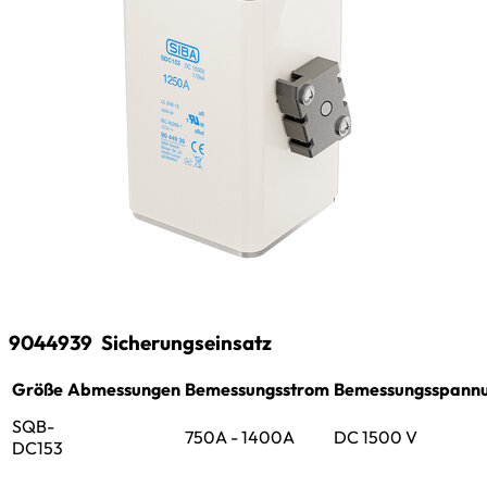
9044939
Sicherungseinsatz
Größe
Abmessungen
Bemessungsstrom
Bemessungsspann
SQB-
750A - 1400A
DC 1500 V
DC153