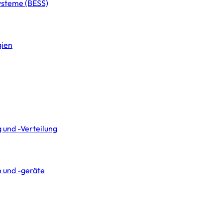
systeme (BESS)
gien
 und -Verteilung
 und -geräte