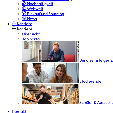
Nachhaltigkeit
Weltweit
Einkauf und Sourcing
News
Karriere
Karriere
Übersicht
Job portal
Berufseinsteiger 
Studierende
Schüler & Auszubi
Kontakt