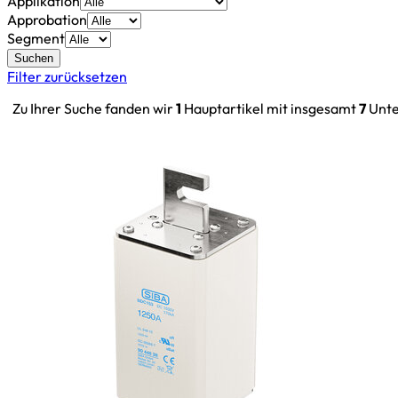
Applikation
Approbation
Segment
Suchen
Filter zurücksetzen
Zu Ihrer Suche fanden wir
1
Hauptartikel mit insgesamt
7
Unte