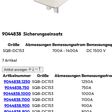
9044838
Sicherungseinsatz
Größe
Abmessungen
Bemessungsstrom
Bemessungss
SQB-DC153
700A - 1400A
DC 1500 V
7 Artikel
Artikel anzeigen
Artikelnummer
Größe
Abmessungen
Bemessungsstr
9044838.1250
SQB-DC153
1250A
9044838.750
SQB-DC153
750A
9044838.1000
SQB-DC153
1000A
9044838.1100
SQB-DC153
1100A
9044838.900
SQB-DC153
900A
9044838.800
SQB-DC153
800A