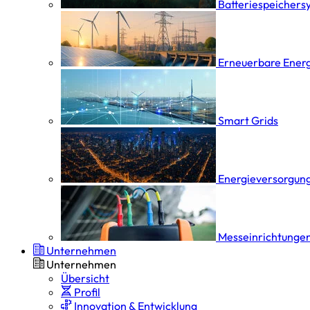
Batterie­speicher­
Erneuerbare Ener
Smart Grids
Energieversorgung
Messeinrichtungen
Unternehmen
Unternehmen
Übersicht
Profil
Innovation & Entwicklung