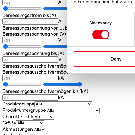
A
other information that you’ve
Bemessungsstrom bis (A)
Consent
A
Necessary
Selection
Bemessungsspannung
von ... bis
Bemessungsspannung von (V)
V
Bemessungsspannung bis (V)
V
Deny
Bemessungsausschaltvermögen
von ... bis
Bemessungsausschaltvermögen von (kA)
kA
Bemessungsausschaltvermögen bis (kA)
kA
Produktgruppe
Produktuntergruppe
Charakteristik
Größe
Abmessungen