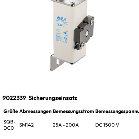
9022339
Sicherungseinsatz
Größe
Abmessungen
Bemessungsstrom
Bemessungsspann
SQB-
SM142
25A - 200A
DC 1500 V
DC0