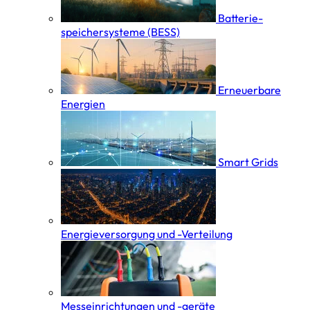
Batterie­
speicher­systeme (BESS)
Erneuerbare
Energien
Smart Grids
Energieversorgung und -Verteilung
Messeinrichtungen und -geräte