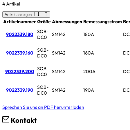
4 Artikel
Artikel anzeigen
Artikelnummer
Größe
Abmessungen
Bemessungsstrom
Be
SQB-
9022339.180
SM142
180A
DC
DC0
SQB-
9022339.160
SM142
160A
DC
DC0
SQB-
9022339.200
SM142
200A
DC
DC0
SQB-
9022339.190
SM142
190A
DC
DC0
Sprechen Sie uns an
PDF herunterladen
Kontakt