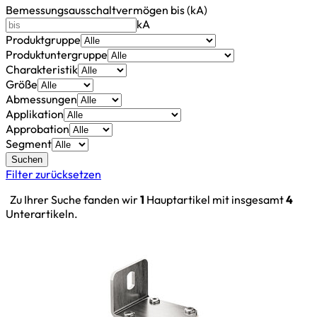
Bemessungsausschaltvermögen bis (kA)
kA
Produktgruppe
Produktuntergruppe
Charakteristik
Größe
Abmessungen
Applikation
Approbation
Segment
Suchen
Filter zurücksetzen
Zu Ihrer Suche fanden wir
1
Hauptartikel mit insgesamt
4
Unterartikeln.