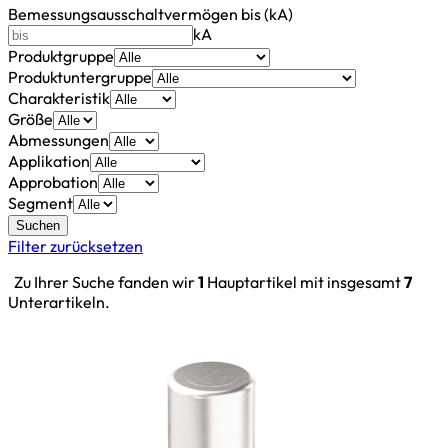
Bemessungsausschaltvermögen bis (kA)
kA
Produktgruppe
Produktuntergruppe
Charakteristik
Größe
Abmessungen
Applikation
Approbation
Segment
Suchen
Filter zurücksetzen
Zu Ihrer Suche fanden wir
1
Hauptartikel mit insgesamt
7
Unterartikeln.