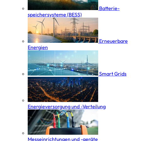
Batterie­
speicher­systeme (BESS)
Erneuerbare
Energien
Smart Grids
Energieversorgung und -Verteilung
Messeinrichtungen und -geräte