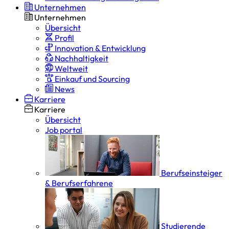
Unternehmen
Unternehmen
Übersicht
Profil
Innovation & Entwicklung
Nachhaltigkeit
Weltweit
Einkauf und Sourcing
News
Karriere
Karriere
Übersicht
Job portal
Berufseinsteiger
& Berufserfahrene
Studierende