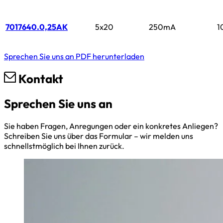
7017640.0,25AK
5x20
250mA
1
Sprechen Sie uns an
PDF herunterladen
Kontakt
Sprechen Sie uns an
Sie haben Fragen, Anregungen oder ein konkretes Anliegen?
Schreiben Sie uns über das Formular – wir melden uns
schnellstmöglich bei Ihnen zurück.