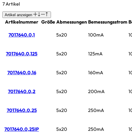
7 Artikel
Artikel anzeigen
Artikelnummer
Größe
Abmessungen
Bemessungsstrom
B
7017640.0,1
5x20
100mA
1
7017640.0,125
5x20
125mA
1
7017640.0,16
5x20
160mA
1
7017640.0,2
5x20
200mA
1
7017640.0,25
5x20
250mA
1
7017640.0,25IP
5x20
250mA
1