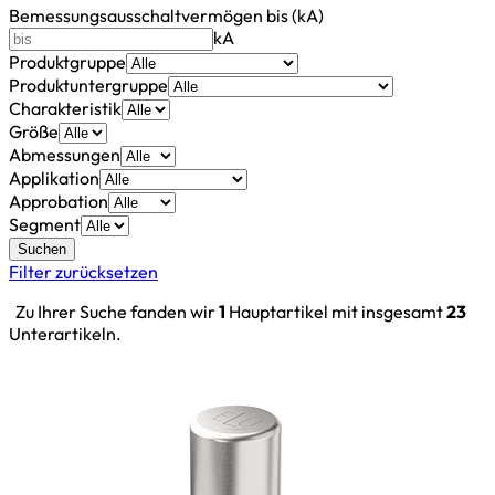
Bemessungsausschaltvermögen bis (kA)
kA
Produktgruppe
Produktuntergruppe
Charakteristik
Größe
Abmessungen
Applikation
Approbation
Segment
Suchen
Filter zurücksetzen
Zu Ihrer Suche fanden wir
1
Hauptartikel mit insgesamt
23
Unterartikeln.