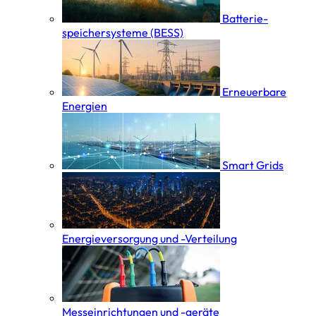
Batterie­
speicher­systeme (BESS)
Erneuerbare
Energien
Smart Grids
Energieversorgung und -Verteilung
Messeinrichtungen und -geräte