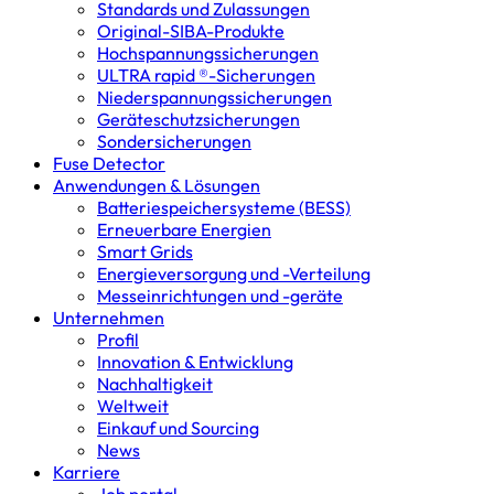
Standards und Zulassungen
Original-SIBA-Produkte
Hochspannungs­sicherungen
ULTRA rapid ®-Sicherungen
Niederspannungs­sicherungen
Geräteschutz­sicherungen
Sondersicherungen
Fuse Detector
Anwendungen & Lösungen
Batterie­speicher­systeme (BESS)
Erneuerbare Energien
Smart Grids
Energieversorgung und -Verteilung
Messeinrichtungen und -geräte
Unternehmen
Profil
Innovation & Entwicklung
Nachhaltigkeit
Weltweit
Einkauf und Sourcing
News
Karriere
Job portal