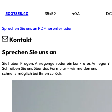
5007838.40
35x59
40A
DC
Sprechen Sie uns an
PDF herunterladen
Kontakt
Sprechen Sie uns an
Sie haben Fragen, Anregungen oder ein konkretes Anliegen?
Schreiben Sie uns über das Formular – wir melden uns
schnellstmöglich bei Ihnen zurück.