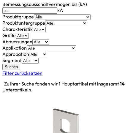
Bemessungsausschaltvermögen bis (kA)
kA
Produktgruppe
Produktuntergruppe
Charakteristik
Größe
Abmessungen
Applikation
Approbation
Segment
Suchen
Filter zurücksetzen
Zu Ihrer Suche fanden wir
1
Hauptartikel mit insgesamt
14
Unterartikeln.