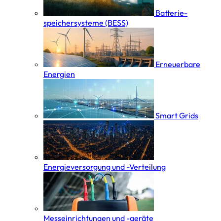
Batterie­
speicher­systeme (BESS)
Erneuerbare
Energien
Smart Grids
Energieversorgung und -Verteilung
Messeinrichtungen und -geräte