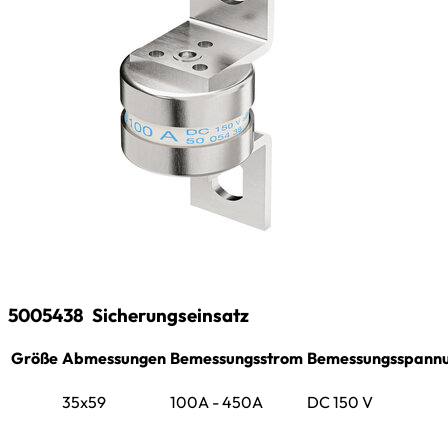
5005438
Sicherungseinsatz
Größe
Abmessungen
Bemessungsstrom
Bemessungsspann
35x59
100A - 450A
DC 150 V