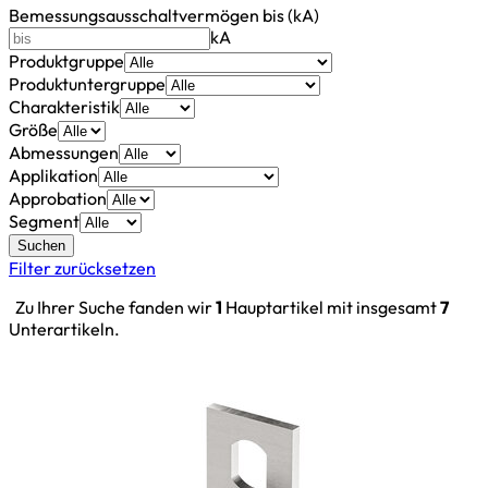
Bemessungsausschaltvermögen bis (kA)
kA
Produktgruppe
Produktuntergruppe
Charakteristik
Größe
Abmessungen
Applikation
Approbation
Segment
Suchen
Filter zurücksetzen
Zu Ihrer Suche fanden wir
1
Hauptartikel mit insgesamt
7
Unterartikeln.