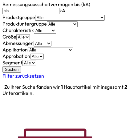
Bemessungsausschaltvermögen bis (kA)
kA
Produktgruppe
Produktuntergruppe
Charakteristik
Größe
Abmessungen
Applikation
Approbation
Segment
Suchen
Filter zurücksetzen
Zu Ihrer Suche fanden wir
1
Hauptartikel mit insgesamt
2
Unterartikeln.