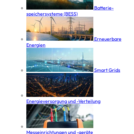
Batterie­
speicher­systeme (BESS)
Erneuerbare
Energien
Smart Grids
Energieversorgung und -Verteilung
Messeinrichtungen und -geräte