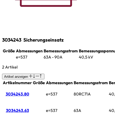
3034243
Sicherungseinsatz
Größe
Abmessungen
Bemessungsstrom
Bemessungsspann
e=537
63A - 90A
40,5 kV
2 Artikel
Artikel anzeigen
Artikelnummer
Größe
Abmessungen
Bemessungsstrom
Be
3034243.80
e=537
80RC71A
40,
3034243.63
e=537
63A
40,