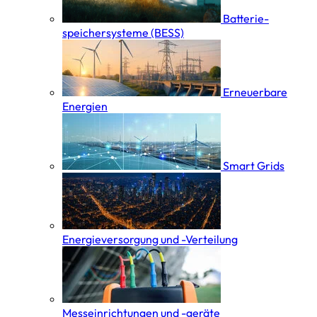
Batterie­
speicher­systeme (BESS)
Erneuerbare
Energien
Smart Grids
Energieversorgung und -Verteilung
Messeinrichtungen und -geräte