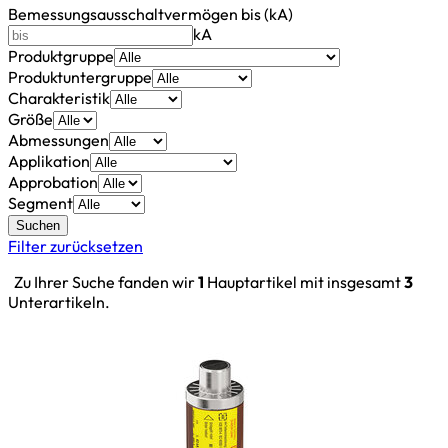
Bemessungsausschaltvermögen bis (kA)
kA
Produktgruppe
Produktuntergruppe
Charakteristik
Größe
Abmessungen
Applikation
Approbation
Segment
Suchen
Filter zurücksetzen
Zu Ihrer Suche fanden wir
1
Hauptartikel mit insgesamt
3
Unterartikeln.