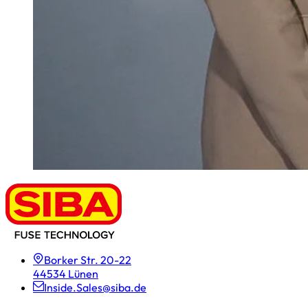
Borker Str. 20-22
44534 Lünen
Inside.Sales@siba.de