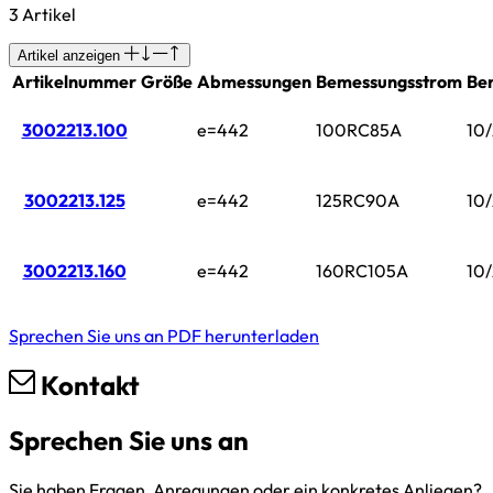
3 Artikel
Artikel anzeigen
Artikelnummer
Größe
Abmessungen
Bemessungsstrom
Be
3002213.100
e=442
100RC85A
10/
3002213.125
e=442
125RC90A
10/
3002213.160
e=442
160RC105A
10/
Sprechen Sie uns an
PDF herunterladen
Kontakt
Sprechen Sie uns an
Sie haben Fragen, Anregungen oder ein konkretes Anliegen?