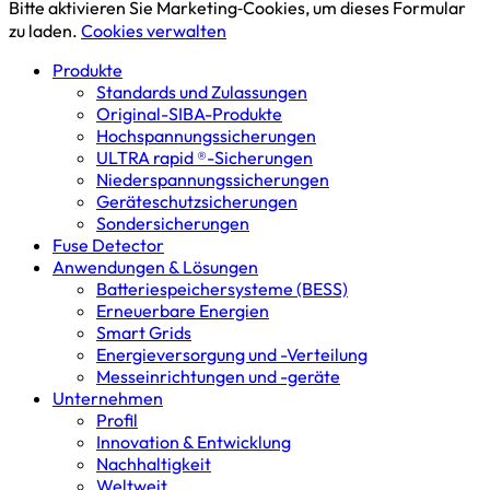
Bitte aktivieren Sie Marketing‑Cookies, um dieses Formular
zu laden.
Cookies verwalten
Produkte
Standards und Zulassungen
Original-SIBA-Produkte
Hochspannungs­sicherungen
ULTRA rapid ®-Sicherungen
Niederspannungs­sicherungen
Geräteschutz­sicherungen
Sondersicherungen
Fuse Detector
Anwendungen & Lösungen
Batterie­speicher­systeme (BESS)
Erneuerbare Energien
Smart Grids
Energieversorgung und -Verteilung
Messeinrichtungen und -geräte
Unternehmen
Profil
Innovation & Entwicklung
Nachhaltigkeit
Weltweit