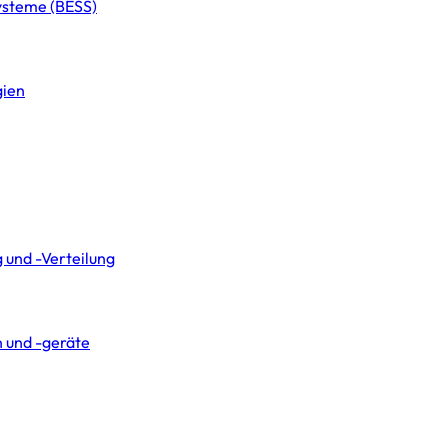
systeme (BESS)
gien
 und -Verteilung
 und -geräte