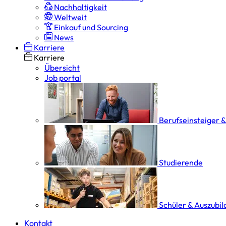
Nachhaltigkeit
Weltweit
Einkauf und Sourcing
News
Karriere
Karriere
Übersicht
Job portal
Berufseinsteiger 
Studierende
Schüler & Auszubi
Kontakt