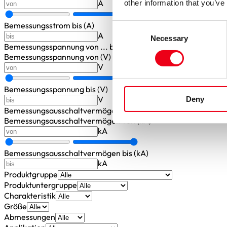
A
other information that you’ve
Bemessungsstrom bis (A)
Consent
A
Necessary
Selection
Bemessungsspannung
von ... bis
Bemessungsspannung von (V)
V
Bemessungsspannung bis (V)
V
Deny
Bemessungsausschaltvermögen
von ... bis
Bemessungsausschaltvermögen von (kA)
kA
Bemessungsausschaltvermögen bis (kA)
kA
Produktgruppe
Produktuntergruppe
Charakteristik
Größe
Abmessungen