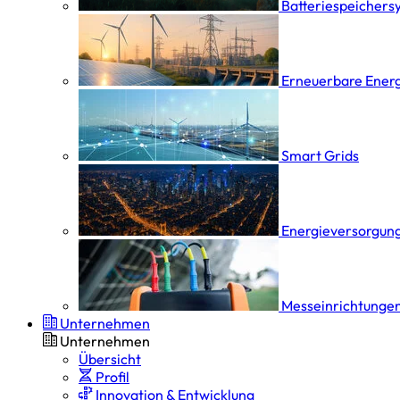
Batterie­speicher­
Erneuerbare Ener
Smart Grids
Energieversorgung
Messeinrichtungen
Unternehmen
Unternehmen
Übersicht
Profil
Innovation & Entwicklung