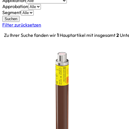
Applikation
Approbation
Segment
Suchen
Filter zurücksetzen
Zu Ihrer Suche fanden wir
1
Hauptartikel mit insgesamt
2
Unte