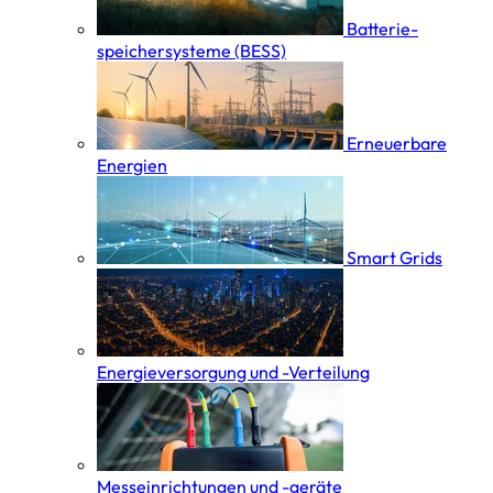
Batterie­
speicher­systeme (BESS)
Erneuerbare
Energien
Smart Grids
Energieversorgung und -Verteilung
Messeinrichtungen und -geräte