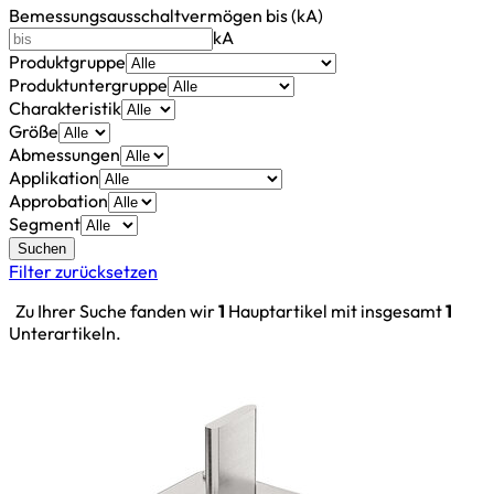
Bemessungsausschaltvermögen bis (kA)
kA
Produktgruppe
Produktuntergruppe
Charakteristik
Größe
Abmessungen
Applikation
Approbation
Segment
Suchen
Filter zurücksetzen
Zu Ihrer Suche fanden wir
1
Hauptartikel mit insgesamt
1
Unterartikeln.