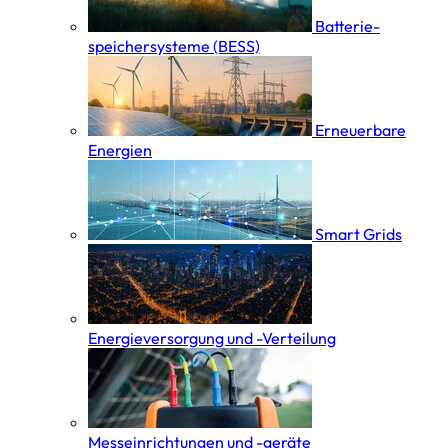
Batterie­
speicher­systeme (BESS)
Erneuerbare
Energien
Smart Grids
Energieversorgung und -Verteilung
Messeinrichtungen und -geräte