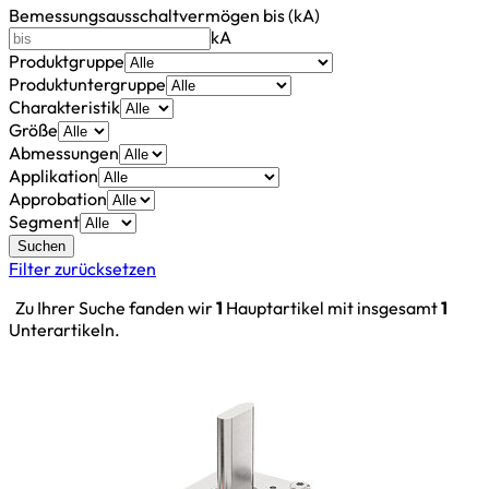
Bemessungsausschaltvermögen bis (kA)
kA
Produktgruppe
Produktuntergruppe
Charakteristik
Größe
Abmessungen
Applikation
Approbation
Segment
Suchen
Filter zurücksetzen
Zu Ihrer Suche fanden wir
1
Hauptartikel mit insgesamt
1
Unterartikeln.